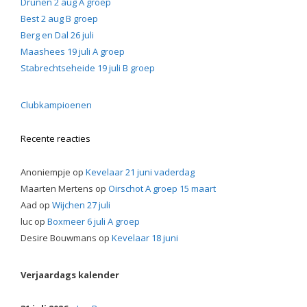
Drunen 2 aug A groep
Best 2 aug B groep
Berg en Dal 26 juli
Maashees 19 juli A groep
Stabrechtseheide 19 juli B groep
Clubkampioenen
Recente reacties
Anoniempje
op
Kevelaar 21 juni vaderdag
Maarten Mertens
op
Oirschot A groep 15 maart
Aad
op
Wijchen 27 juli
luc
op
Boxmeer 6 juli A groep
Desire Bouwmans
op
Kevelaar 18 juni
Verjaardags kalender