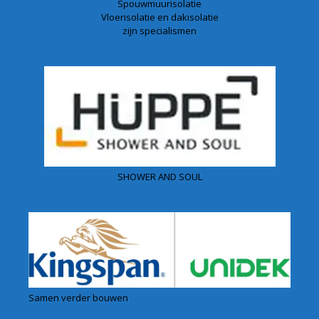
Spouwmuurisolatie
Vloerisolatie en dakisolatie
zijn specialismen
SHOWER AND SOUL
Samen verder bouwen