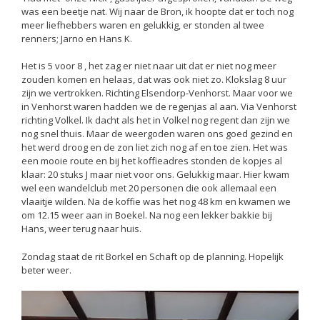
was een beetje nat. Wij naar de Bron, ik hoopte dat er toch nog
meer liefhebbers waren en gelukkig, er stonden al twee
renners; Jarno en Hans K.
Het is 5 voor 8 , het zag er niet naar uit dat er niet nog meer
zouden komen en helaas, dat was ook niet zo. Klokslag 8 uur
zijn we vertrokken. Richting Elsendorp-Venhorst. Maar voor we
in Venhorst waren hadden we de regenjas al aan. Via Venhorst
richting Volkel. Ik dacht als het in Volkel nog regent dan zijn we
nog snel thuis. Maar de weergoden waren ons goed gezind en
het werd droog en de zon liet zich nog af en toe zien. Het was
een mooie route en bij het koffieadres stonden de kopjes al
klaar: 20 stuks J maar niet voor ons. Gelukkig maar. Hier kwam
wel een wandelclub met 20 personen die ook allemaal een
vlaaitje wilden. Na de koffie was het nog 48 km en kwamen we
om 12.15 weer aan in Boekel. Na nog een lekker bakkie bij
Hans, weer terug naar huis.
Zondag staat de rit Borkel en Schaft op de planning. Hopelijk
beter weer.