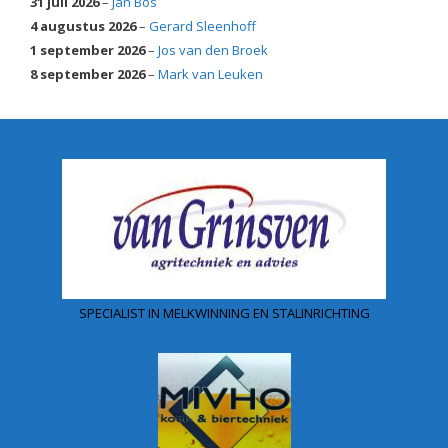
31 juli 2026
–
Jan Bos
4 augustus 2026
–
Gerard Sleenhoff
1 september 2026
–
Jos van den Broek
8 september 2026
–
Mark van Leuken
SPECIALIST IN MELKWINNING EN STALINRICHTING