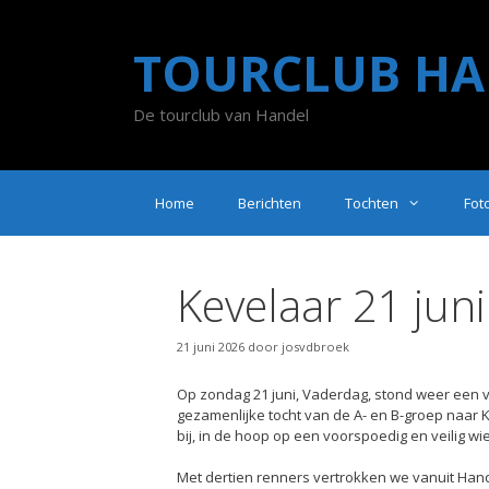
Ga
naar
TOURCLUB HA
de
inhoud
De tourclub van Handel
Home
Berichten
Tochten
Fot
Kevelaar 21 jun
21 juni 2026
door
josvdbroek
Op zondag 21 juni, Vaderdag, stond weer een v
gezamenlijke tocht van de A- en B-groep naar 
bij, in de hoop op een voorspoedig en veilig wi
Met dertien renners vertrokken we vanuit Hande