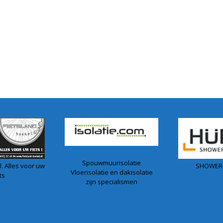
Spouwmuurisolatie
. Alles voor uw
SHOWER
Vloerisolatie en dakisolatie
ts
zijn specialismen