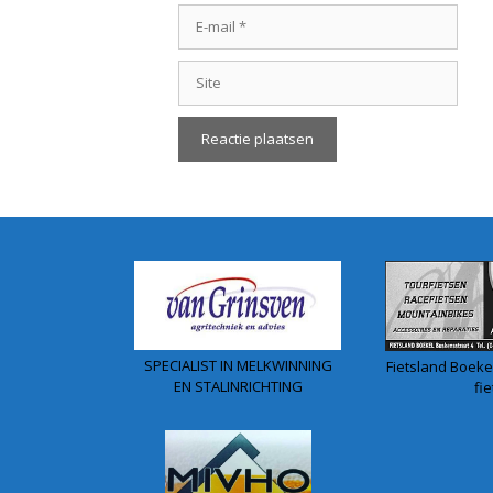
E-
mail
Site
SPECIALIST IN MELKWINNING
Fietsland Boekel
EN STALINRICHTING
fie