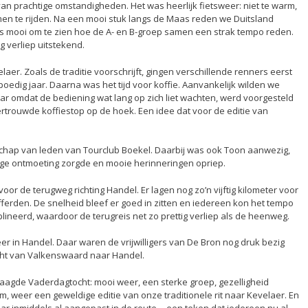
 prachtige omstandigheden. Het was heerlijk fietsweer: niet te warm,
n te rijden. Na een mooi stuk langs de Maas reden we Duitsland
as mooi om te zien hoe de A- en B-groep samen een strak tempo reden.
 verliep uitstekend.
aer. Zoals de traditie voorschrijft, gingen verschillende renners eerst
edig jaar. Daarna was het tijd voor koffie. Aanvankelijk wilden we
maar omdat de bediening wat lang op zich liet wachten, werd voorgesteld
trouwde koffiestop op de hoek. Een idee dat voor de editie van
hap van leden van Tourclub Boekel. Daarbij was ook Toon aanwezig,
lige ontmoeting zorgde en mooie herinneringen opriep.
or de terugweg richting Handel. Er lagen nog zo’n vijftig kilometer voor
Afferden. De snelheid bleef er goed in zitten en iedereen kon het tempo
lineerd, waardoor de terugreis net zo prettig verliep als de heenweg.
r in Handel. Daar waren de vrijwilligers van De Bron nog druk bezig
ocht van Valkenswaard naar Handel.
agde Vaderdagtocht: mooi weer, een sterke groep, gezelligheid
 weer een geweldige editie van onze traditionele rit naar Kevelaer. En
aar inmiddels al aangepast in de route… een teken dat iedereen nu al