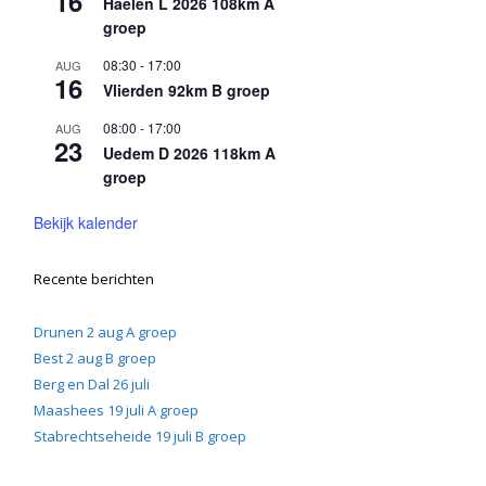
16
Haelen L 2026 108km A
groep
08:30
-
17:00
AUG
16
Vlierden 92km B groep
08:00
-
17:00
AUG
23
Uedem D 2026 118km A
groep
Bekijk kalender
Recente berichten
Drunen 2 aug A groep
Best 2 aug B groep
Berg en Dal 26 juli
Maashees 19 juli A groep
Stabrechtseheide 19 juli B groep