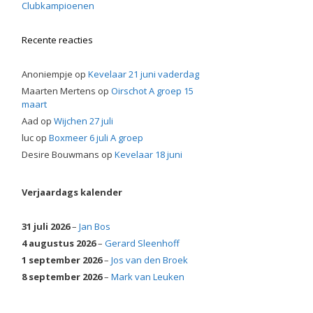
Clubkampioenen
Recente reacties
Anoniempje
op
Kevelaar 21 juni vaderdag
Maarten Mertens
op
Oirschot A groep 15
maart
Aad
op
Wijchen 27 juli
luc
op
Boxmeer 6 juli A groep
Desire Bouwmans
op
Kevelaar 18 juni
Verjaardags kalender
31 juli 2026
–
Jan Bos
4 augustus 2026
–
Gerard Sleenhoff
1 september 2026
–
Jos van den Broek
8 september 2026
–
Mark van Leuken