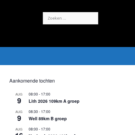
Zoek
naar:
Aankomende tochten
08:00
-
17:00
AUG
9
Lith 2026 109km A groep
08:30
-
17:00
AUG
9
Well 89km B groep
08:00
-
17:00
AUG