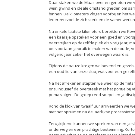
Daar staken we de Maas over en genoten we van
weinig wind en ideale omstandigheden om same
binnen. De kilometers vlogen voorbij en het w
Iedereen voelde zich sterk en de samenwerking
Na enkele laatste kilometers bereikten we Kevel
een kaarsje opsteken voor een goed en voorspo
neerstrijken op dezelfde plek als vorig jaar, 
om voortaan gebruik te maken van de oude, ver
volgend jaar zeker het overwegen waard is.
Tijdens de pauze kregen we bovendien gezelsc
een oud-lid van onze club, wat voor een gezel
Na het afrekenen stapten we weer op de fiets vo
ons, inclusief de oversteek met het pontje bij 
prima volgen. De groep reed soepel en gediscip
Rond de klok van twaalf uur arriveerden we wee
met het opruimen na de jaarlijkse processiet
Terugkijkend kunnen we spreken van een gesla
onderweg en een prachtige bestemming. Kortom,
naar verluidt is de pauzeplaats voor volgend j