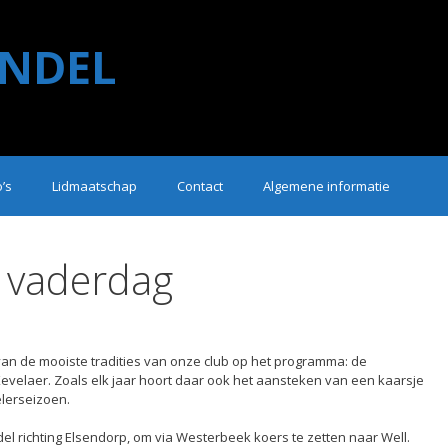
NDEL
o’s
Lidmaatschap
Contact
Algemene informatie
i vaderdag
an de mooiste tradities van onze club op het programma: de
Kevelaer. Zoals elk jaar hoort daar ook het aansteken van een kaarsje
elerseizoen.
l richting Elsendorp, om via Westerbeek koers te zetten naar Well.