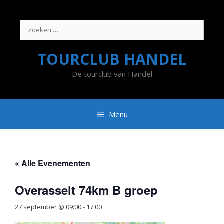
Ga
naar
de
Zoek
inhoud
naar:
TOURCLUB HANDEL
De tourclub van Handel
Menu
« Alle Evenementen
Overasselt 74km B groep
27 september @ 09:00
-
17:00