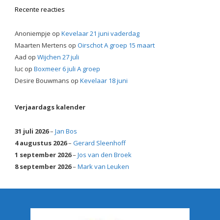
Recente reacties
Anoniempje
op
Kevelaar 21 juni vaderdag
Maarten Mertens
op
Oirschot A groep 15 maart
Aad
op
Wijchen 27 juli
luc
op
Boxmeer 6 juli A groep
Desire Bouwmans
op
Kevelaar 18 juni
Verjaardags kalender
31 juli 2026
–
Jan Bos
4 augustus 2026
–
Gerard Sleenhoff
1 september 2026
–
Jos van den Broek
8 september 2026
–
Mark van Leuken