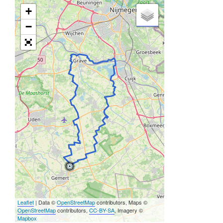
+
−
Leaflet
| Data ©
OpenStreetMap
contributors, Maps ©
OpenStreetMap
contributors,
CC-BY-SA
, Imagery ©
Mapbox