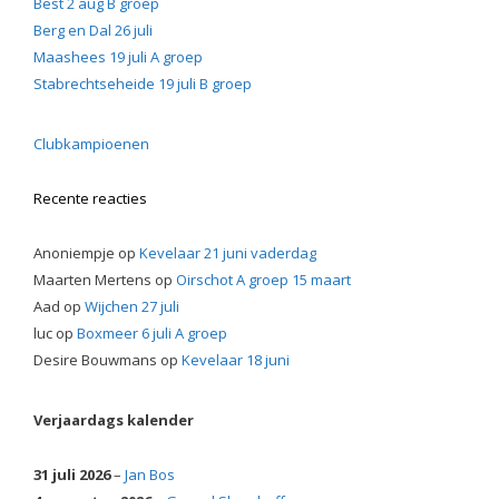
Best 2 aug B groep
Berg en Dal 26 juli
Maashees 19 juli A groep
Stabrechtseheide 19 juli B groep
Clubkampioenen
Recente reacties
Anoniempje
op
Kevelaar 21 juni vaderdag
Maarten Mertens
op
Oirschot A groep 15 maart
Aad
op
Wijchen 27 juli
luc
op
Boxmeer 6 juli A groep
Desire Bouwmans
op
Kevelaar 18 juni
Verjaardags kalender
31 juli 2026
–
Jan Bos