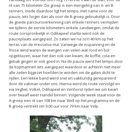
rit van 75 kilometer. De groep is een mengeling van A- en B-
renners, mede daardoor ligt het tempo, met name voor de
pauze, iets hoger dan als voor de B-groep gebruikelijk is. Door
de goede parcoursverkenning van enkele renners vermijden
we tijdens de eerste kilometers enkele zandwegen, omdat de
route oorspronkelijk in Odiliapeel startte werd ook de
pauzeplaats aangepast. Zo zaten we na zo’n 40 km op het
terras van de Vresselse Hut. Vanwege de inspanning en de
frisse wind waren de wangen van velen wat rood en bol
opgeblazen, waar het dan ook van kwam, de koffie, cola en
gebak gingen er ook goed in. Na de pauze werd het tempo door
de kopmannen iets aangepast waardoor er achterin niet meer
alle zeilen bijgezet hoefden te worden om de gaten dicht te
rijden. Een lekke band werd snel en vakkundig gerepareerd
door de vakman onder ons. Hierna werd de route vervolgd en
via Veghel, Volkel, Odiliapeel en Venhorst rijden we om kwart
over twaalf weer Handel binnen. Volgende week staat voor de
A-groep een rit van 108 km naar Well op het programma en de
B-groep vertrekt om 9.00 uur voor 79 km naar Velp.