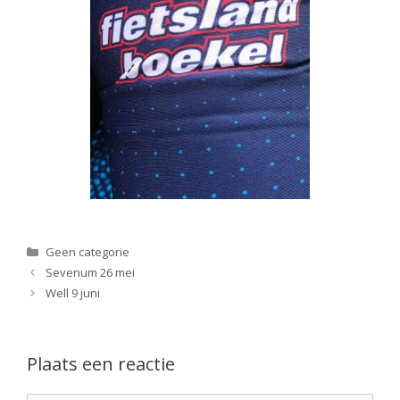
Categorieën
Geen categorie
Sevenum 26 mei
Well 9 juni
Plaats een reactie