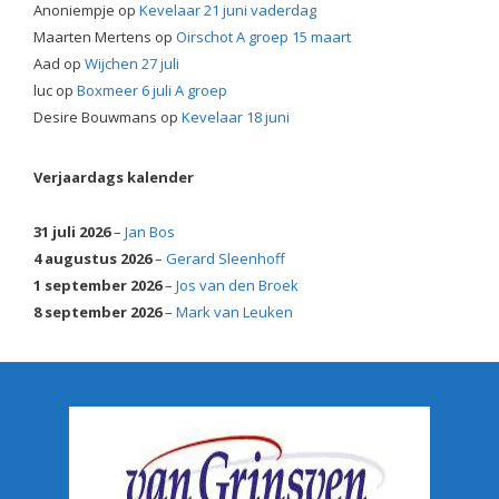
Anoniempje
op
Kevelaar 21 juni vaderdag
Maarten Mertens
op
Oirschot A groep 15 maart
Aad
op
Wijchen 27 juli
luc
op
Boxmeer 6 juli A groep
Desire Bouwmans
op
Kevelaar 18 juni
Verjaardags kalender
31 juli 2026
–
Jan Bos
4 augustus 2026
–
Gerard Sleenhoff
1 september 2026
–
Jos van den Broek
8 september 2026
–
Mark van Leuken