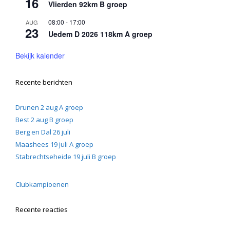
16
Vlierden 92km B groep
08:00
-
17:00
AUG
23
Uedem D 2026 118km A groep
Bekijk kalender
Recente berichten
Drunen 2 aug A groep
Best 2 aug B groep
Berg en Dal 26 juli
Maashees 19 juli A groep
Stabrechtseheide 19 juli B groep
Clubkampioenen
Recente reacties