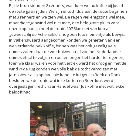
Bij de bron stonden 2 renners, wat doen we nu koffie bij Jos of
de route gaan rijden. We zijn er toch dus aan de route beginnen
met 3 renners en we zien wel. De regen viel enigszins wel mee,
maar die tegenwind viel niet mee, een hele grote pluim voor
onze kopman, ja heel de route 107.5km niet van kop af
geweest. Bij de Achelsekluis nog een foto momentje als bewijs.
In Valkenswaard aangekomen konden we genieten van een
welverdiende bak koffie, binnen was het ook gezellig vele
dames zaten daar de voetbalwedstrijd van het Nederlandse
dames elftal te volgen en buiten begon het harder te regenen,
toen we klaar waren voor het vertrek werd het droog en met de
wind in de rug konden we volle bak de tocht vervolgen met
Jarno weer als kopman, nie kapot te krijgen. In Beek en Donk
besloten we de route wat in te korten en Boerdonk werd
overgeslagen, recht naar Handel waar Jos koffie met wat lekker
belooft had.