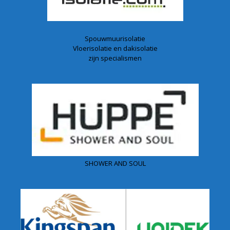
Spouwmuurisolatie
Vloerisolatie en dakisolatie
zijn specialismen
SHOWER AND SOUL