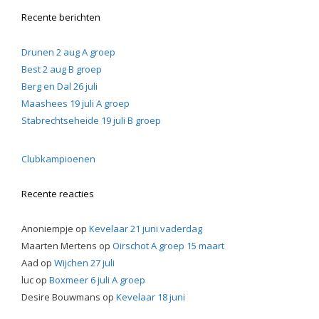
Recente berichten
Drunen 2 aug A groep
Best 2 aug B groep
Berg en Dal 26 juli
Maashees 19 juli A groep
Stabrechtseheide 19 juli B groep
Clubkampioenen
Recente reacties
Anoniempje
op
Kevelaar 21 juni vaderdag
Maarten Mertens
op
Oirschot A groep 15 maart
Aad
op
Wijchen 27 juli
luc
op
Boxmeer 6 juli A groep
Desire Bouwmans
op
Kevelaar 18 juni