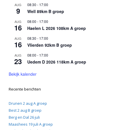
08:30
-
17:00
AUG
9
Well 89km B groep
08:00
-
17:00
AUG
16
Haelen L 2026 108km A groep
08:30
-
17:00
AUG
16
Vlierden 92km B groep
08:00
-
17:00
AUG
23
Uedem D 2026 118km A groep
Bekijk kalender
Recente berichten
Drunen 2 aug A groep
Best 2 aug B groep
Berg en Dal 26 juli
Maashees 19 juli A groep