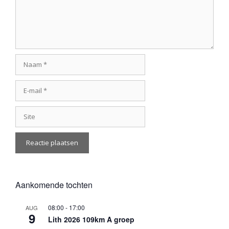
Naam
E-
mail
Site
Aankomende tochten
08:00
-
17:00
AUG
9
Lith 2026 109km A groep