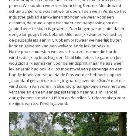
pineut. We konden weer verder richting Deurne. Met de wind
schuin achter ons was het wel te doen. Toen we in Venlo op het
industrie gebied aankwamen stonden we weer voor een
dilemma, de route klopte niet meer een aanpassing om die
gebied over te slaan is gewenst. Dan krijgen we ook niet dat er
eentje langs zijn fiets belandt. Uiteindelijk kwamen we toch bij
de pauzeplaats aan in Grubbenvorst waar we heerlijk buiten
konden genieten van een welverdiende lekker bakkie.
Na de pauze moesten we ons schrap zetten met die harde
wind redelijk op kop. Nog een 15 tal kilometers te gaan en Jos
wou zich al klaarmaken voor de eindsprint, maar helaas weer
lek en JanM had ook lek. Jos moest wel een patroontje en een
bandje lenen van Noud. Na de Rips werd er behoorlijk op het
gaspedaal getrapt de teller ging aardig over de 40km/h met die
wind schuin van voren. In Elsendorp aangekomen was het weer
verzamelen en een aangepast tempo naar huis. In Handel
aangekomen stond er 115 Km op de teller. Nu klaarmaken voor
de tijdrit van a.s. Dinsdagavond.