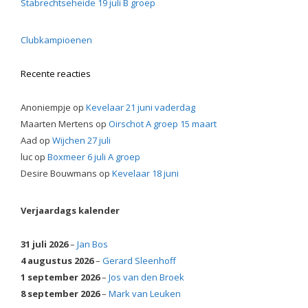
Stabrechtseheide 19 juli B groep
Clubkampioenen
Recente reacties
Anoniempje
op
Kevelaar 21 juni vaderdag
Maarten Mertens
op
Oirschot A groep 15 maart
Aad
op
Wijchen 27 juli
luc
op
Boxmeer 6 juli A groep
Desire Bouwmans
op
Kevelaar 18 juni
Verjaardags kalender
31 juli 2026
–
Jan Bos
4 augustus 2026
–
Gerard Sleenhoff
1 september 2026
–
Jos van den Broek
8 september 2026
–
Mark van Leuken