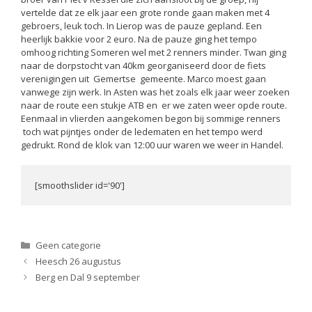
vertelde dat ze elk jaar een grote ronde gaan maken met 4
gebroers, leuk toch. In Lierop was de pauze gepland. Een
heerlijk bakkie voor 2 euro. Na de pauze ging het tempo
omhoog richting Someren wel met 2 renners minder. Twan ging
naar de dorpstocht van 40km georganiseerd door de fiets
verenigingen uit Gemertse gemeente. Marco moest gaan
vanwege zijn werk. In Asten was het zoals elk jaar weer zoeken
naar de route een stukje ATB en er we zaten weer opde route.
Eenmaal in vlierden aangekomen begon bij sommige renners
toch wat pijntjes onder de ledematen en het tempo werd
gedrukt. Rond de klok van 12:00 uur waren we weer in Handel.
[smoothslider id='90']
Categorieën
Geen categorie
Heesch 26 augustus
Berg en Dal 9 september