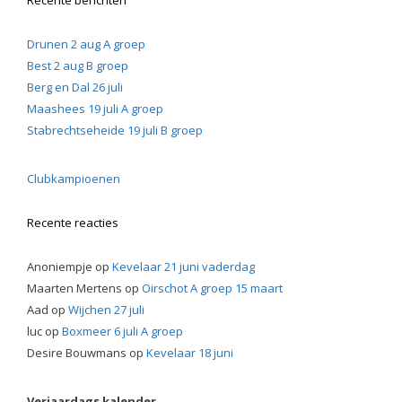
Drunen 2 aug A groep
Best 2 aug B groep
Berg en Dal 26 juli
Maashees 19 juli A groep
Stabrechtseheide 19 juli B groep
Clubkampioenen
Recente reacties
Anoniempje
op
Kevelaar 21 juni vaderdag
Maarten Mertens
op
Oirschot A groep 15 maart
Aad
op
Wijchen 27 juli
luc
op
Boxmeer 6 juli A groep
Desire Bouwmans
op
Kevelaar 18 juni
Verjaardags kalender