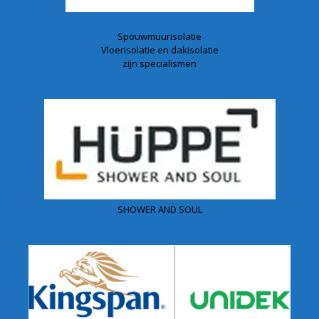
Spouwmuurisolatie
Vloerisolatie en dakisolatie
zijn specialismen
SHOWER AND SOUL