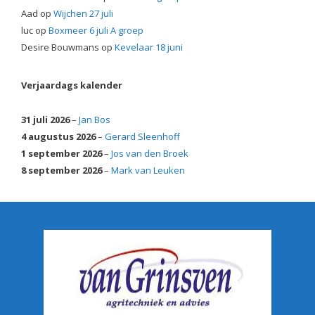
Aad
op
Wijchen 27 juli
luc
op
Boxmeer 6 juli A groep
Desire Bouwmans
op
Kevelaar 18 juni
Verjaardags kalender
31 juli 2026
–
Jan Bos
4 augustus 2026
–
Gerard Sleenhoff
1 september 2026
–
Jos van den Broek
8 september 2026
–
Mark van Leuken