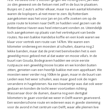
zo slim geweest om de fietsen niet zelf in de bus te plaatsen.
Busjes en 2 auto’s achter elkaar, maar na een aantal kilometers
waren de koplopers al niet meer te zien. Bij Rotterdam
aangekomen was het voor Jan en Jos effe zoeken om op de
juiste route te komen naar Delft ze hadden veel gezien van de
Rotterdamse Haven was heel interssant vonden ze. Uiteindelijk
toch aangekomen op plaats van het vertrekpunt van beide
routes. Na een bakkie Handelse koffie en een koek waren we
klaar voor vertrek een route van 147km. We waren een
kilometer onderweg en moesten al schuilen, daarna nog 2
lekke banden, maar dat de pret niet beinvloeden het is een
geweldig mooi gebied met al dat water en mooie villa’s. In de
buurt van Gouda, Bodegraven hadden we onze eerste
rustpauze een geweldig mooie locatie en we konden buiten
zitten, genieten van een heerlijk bakkie met een appeltaart. We
moesten weer verder nog 100km te gaan, maar in de buurt van
Leiden was het weer schuilen, was maar goed ook de regen
verandere in hagelstenen. Na een kwartiertje was dat ook weer
gedaan en konden de tocht weer voortzetten richting
Wassenaar door de duinen, daarna nog een dertigtal
kilometers te gaan voordat we weer in Delft waren geariveerd.
Een wonderschone route en iedereen was in goede stemming
voor de avond in het centrum van Delft, waar alle pleinen live