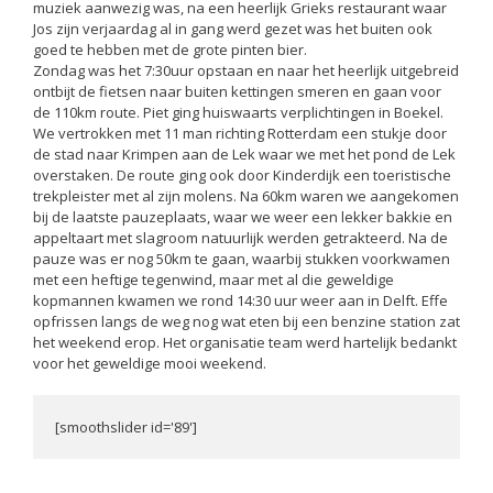
muziek aanwezig was, na een heerlijk Grieks restaurant waar
Jos zijn verjaardag al in gang werd gezet was het buiten ook
goed te hebben met de grote pinten bier.
Zondag was het 7:30uur opstaan en naar het heerlijk uitgebreid
ontbijt de fietsen naar buiten kettingen smeren en gaan voor
de 110km route. Piet ging huiswaarts verplichtingen in Boekel.
We vertrokken met 11 man richting Rotterdam een stukje door
de stad naar Krimpen aan de Lek waar we met het pond de Lek
overstaken. De route ging ook door Kinderdijk een toeristische
trekpleister met al zijn molens. Na 60km waren we aangekomen
bij de laatste pauzeplaats, waar we weer een lekker bakkie en
appeltaart met slagroom natuurlijk werden getrakteerd. Na de
pauze was er nog 50km te gaan, waarbij stukken voorkwamen
met een heftige tegenwind, maar met al die geweldige
kopmannen kwamen we rond 14:30 uur weer aan in Delft. Effe
opfrissen langs de weg nog wat eten bij een benzine station zat
het weekend erop. Het organisatie team werd hartelijk bedankt
voor het geweldige mooi weekend.
[smoothslider id='89']