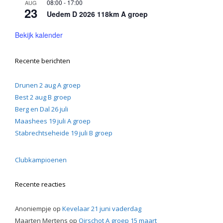
08:00
-
17:00
AUG
23
Uedem D 2026 118km A groep
Bekijk kalender
Recente berichten
Drunen 2 aug A groep
Best 2 aug B groep
Berg en Dal 26 juli
Maashees 19 juli A groep
Stabrechtseheide 19 juli B groep
Clubkampioenen
Recente reacties
Anoniempje
op
Kevelaar 21 juni vaderdag
Maarten Mertens
op
Oirschot A groep 15 maart