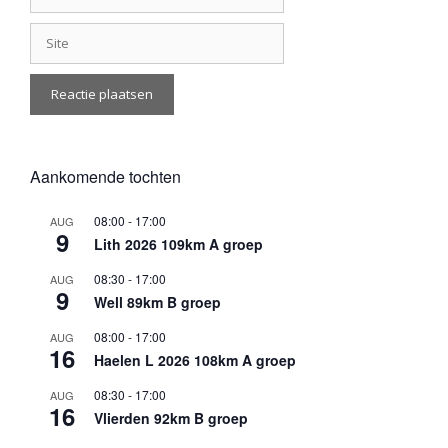
Site
Aankomende tochten
08:00
-
17:00
AUG
9
Lith 2026 109km A groep
08:30
-
17:00
AUG
9
Well 89km B groep
08:00
-
17:00
AUG
16
Haelen L 2026 108km A groep
08:30
-
17:00
AUG
16
Vlierden 92km B groep