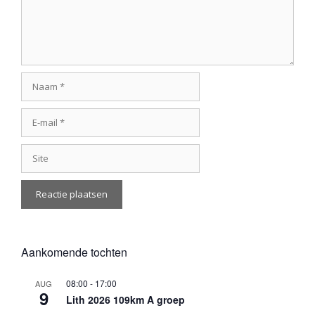
Naam
E-
mail
Site
Aankomende tochten
08:00
-
17:00
AUG
9
Lith 2026 109km A groep