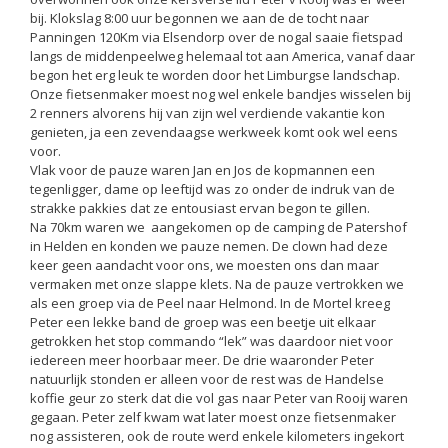
bij. Klokslag 8:00 uur begonnen we aan de de tocht naar
Panningen 120Km via Elsendorp over de nogal saaie fietspad
langs de middenpeelweg helemaal tot aan America, vanaf daar
begon het erg leuk te worden door het Limburgse landschap.
Onze fietsenmaker moest nog wel enkele bandjes wisselen bij
2 renners alvorens hij van zijn wel verdiende vakantie kon
genieten, ja een zevendaagse werkweek komt ook wel eens
voor.
Vlak voor de pauze waren Jan en Jos de kopmannen een
tegenligger, dame op leeftijd was zo onder de indruk van de
strakke pakkies dat ze entousiast ervan begon te gillen.
Na 70km waren we aangekomen op de camping de Patershof
in Helden en konden we pauze nemen. De clown had deze
keer geen aandacht voor ons, we moesten ons dan maar
vermaken met onze slappe klets. Na de pauze vertrokken we
als een groep via de Peel naar Helmond. In de Mortel kreeg
Peter een lekke band de groep was een beetje uit elkaar
getrokken het stop commando “lek” was daardoor niet voor
iedereen meer hoorbaar meer. De drie waaronder Peter
natuurlijk stonden er alleen voor de rest was de Handelse
koffie geur zo sterk dat die vol gas naar Peter van Rooij waren
gegaan. Peter zelf kwam wat later moest onze fietsenmaker
nog assisteren, ook de route werd enkele kilometers ingekort