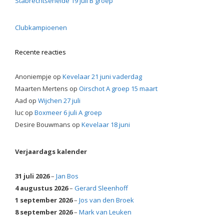
Stabrechtseheide 19 juli B groep
Clubkampioenen
Recente reacties
Anoniempje
op
Kevelaar 21 juni vaderdag
Maarten Mertens
op
Oirschot A groep 15 maart
Aad
op
Wijchen 27 juli
luc
op
Boxmeer 6 juli A groep
Desire Bouwmans
op
Kevelaar 18 juni
Verjaardags kalender
31 juli 2026
–
Jan Bos
4 augustus 2026
–
Gerard Sleenhoff
1 september 2026
–
Jos van den Broek
8 september 2026
–
Mark van Leuken