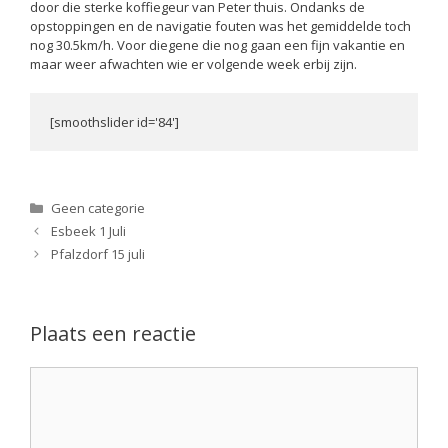
door die sterke koffiegeur van Peter thuis. Ondanks de
opstoppingen en de navigatie fouten was het gemiddelde toch
nog 30.5km/h. Voor diegene die nog gaan een fijn vakantie en
maar weer afwachten wie er volgende week erbij zijn.
[smoothslider id='84']
Categorieën
Geen categorie
Esbeek 1 Juli
Pfalzdorf 15 juli
Plaats een reactie
Reactie