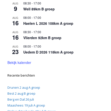
08:30
-
17:00
AUG
9
Well 89km B groep
08:00
-
17:00
AUG
16
Haelen L 2026 108km A groep
08:30
-
17:00
AUG
16
Vlierden 92km B groep
08:00
-
17:00
AUG
23
Uedem D 2026 118km A groep
Bekijk kalender
Recente berichten
Drunen 2 aug A groep
Best 2 aug B groep
Berg en Dal 26 juli
Maashees 19 juli A groep