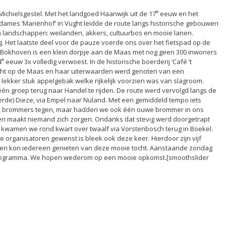
e
Michielsgestel. Met het landgoed Haanwijk uit de 17
eeuw en het
dames ‘Mariënhof’ in Vught leidde de route langs historische gebouwen
n landschappen: weilanden, akkers, cultuurbos en mooie lanen.
g. Het laatste deel voor de pauze voerde ons over het fietspad op de
Bokhoven is een klein dorpje aan de Maas met nog geen 300 inwoners
e
4
eeuw 3x volledig verwoest. In de historische boerderij ‘Café ’t
icht op de Maas en haar uiterwaarden werd genoten van een
lekker stuk appelgebak welke rijkelijk voorzien was van slagroom.
én groep terug naar Handel te rijden. De route werd vervolgd langs de
eerde) Dieze, via Empel naar Nuland. Met een gemiddeld tempo iets
e brommers tegen, maar hadden we ook één ouwe brommer in ons
en maakt niemand zich zorgen. Ondanks dat stevig werd doorgetrapt
 kwamen we rond kwart over twaalf via Vorstenbosch terug in Boekel.
e organisatoren gewenst is bleek ook deze keer. Hierdoor zijn vijf
ld en kon iedereen genieten van deze mooie tocht. Aanstaande zondag
 programma. We hopen wederom op een mooie opkomst.[smoothslider