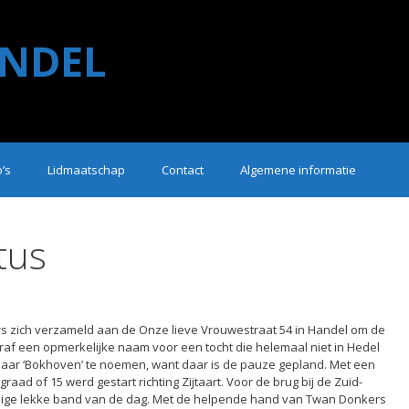
NDEL
o’s
Lidmaatschap
Contact
Algemene informatie
tus
 zich verzameld aan de Onze lieve Vrouwestraat 54 in Handel om de
teraf een opmerkelijke naam voor een tocht die helemaal niet in Hedel
 jaar ‘Bokhoven’ te noemen, want daar is de pauze gepland. Met een
raad of 15 werd gestart richting Zijtaart. Voor de brug bij de Zuid-
enige lekke band van de dag. Met de helpende hand van Twan Donkers