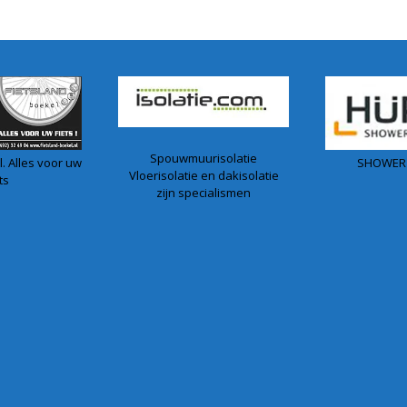
Spouwmuurisolatie
. Alles voor uw
SHOWER
Vloerisolatie en dakisolatie
ts
zijn specialismen