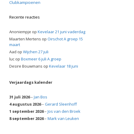
Clubkampioenen
Recente reacties
Anoniempje
op
Kevelaar 21 juni vaderdag
Maarten Mertens
op
Oirschot A groep 15
maart
Aad
op
Wijchen 27 juli
luc
op
Boxmeer 6 juli A groep
Desire Bouwmans
op
Kevelaar 18 juni
Verjaardags kalender
31 juli 2026
–
Jan Bos
4 augustus 2026
–
Gerard Sleenhoff
1 september 2026
–
Jos van den Broek
8 september 2026
–
Mark van Leuken