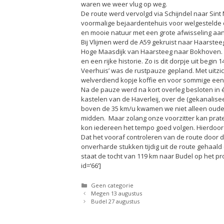
waren we weer vlug op weg.
De route werd vervolgd via Schijndel naar Sint 
voormalige bejaardentehuis voor welgestelde 
en mooie natuur met een grote afwisseling aa
Bij Vlijmen werd de A59 gekruist naar Haarstee
Hoge Maasdijk van Haarsteeg naar Bokhoven. 
en een rijke historie. Zo is dit dorpje uit begin 1
Veerhuis’ was de rustpauze gepland. Met uitz
welverdiend kopje koffie en voor sommige een 
Na de pauze werd na kort overleg besloten in é
kastelen van de Haverleij, over de (gekanalis
boven de 35 km/u kwamen we niet alleen oud
midden. Maar zolang onze voorzitter kan prat
kon iedereen het tempo goed volgen. Hierdoor
Dat het vooraf controleren van de route door d
onverharde stukken tijdig uit de route gehaa
staat de tocht van 119 km naar Budel op het
id=’66’]
Categorieën
Geen categorie
Megen 13 augustus
Budel 27 augustus