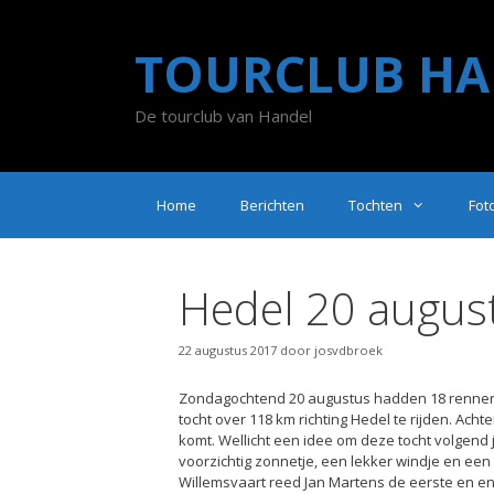
Ga
naar
TOURCLUB HA
de
inhoud
De tourclub van Handel
Home
Berichten
Tochten
Fot
Hedel 20 augus
22 augustus 2017
door
josvdbroek
Zondagochtend 20 augustus hadden 18 renners
tocht over 118 km richting Hedel te rijden. Ach
komt. Wellicht een idee om deze tocht volgend
voorzichtig zonnetje, een lekker windje en een g
Willemsvaart reed Jan Martens de eerste en 