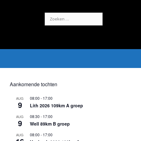
Zoek
naar:
Aankomende tochten
08:00
-
17:00
AUG
9
Lith 2026 109km A groep
08:30
-
17:00
AUG
9
Well 89km B groep
08:00
-
17:00
AUG