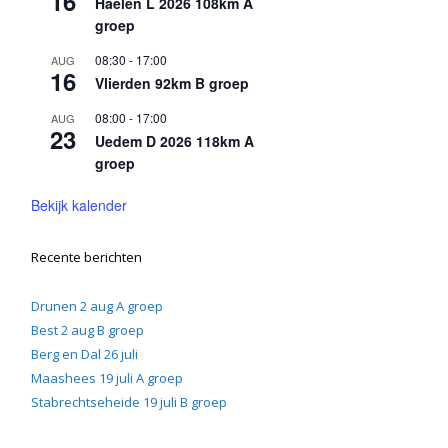
16
Haelen L 2026 108km A
groep
08:30
-
17:00
AUG
16
Vlierden 92km B groep
08:00
-
17:00
AUG
23
Uedem D 2026 118km A
groep
Bekijk kalender
Recente berichten
Drunen 2 aug A groep
Best 2 aug B groep
Berg en Dal 26 juli
Maashees 19 juli A groep
Stabrechtseheide 19 juli B groep