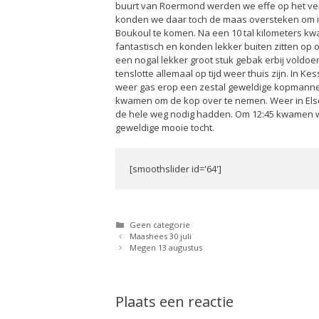
buurt van Roermond werden we effe op het ver
konden we daar toch de maas oversteken om i
Boukoul te komen. Na een 10 tal kilometers k
fantastisch en konden lekker buiten zitten o
een nogal lekker groot stuk gebak erbij voldoe
tenslotte allemaal op tijd weer thuis zijn. I
weer gas erop een zestal geweldige kopmannen
kwamen om de kop over te nemen. Weer in Else
de hele weg nodig hadden. Om 12:45 kwamen we
geweldige mooie tocht.
[smoothslider id='64']
Categorieën
Geen categorie
Maashees 30 juli
Megen 13 augustus
Plaats een reactie