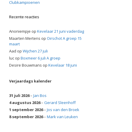
Clubkampioenen
Recente reacties
Anoniempje
op
Kevelaar 21 juni vaderdag
Maarten Mertens
op
Oirschot A groep 15
maart
Aad
op
Wijchen 27 juli
luc
op
Boxmeer 6 juli A groep
Desire Bouwmans
op
Kevelaar 18 juni
Verjaardags kalender
31 juli 2026
–
Jan Bos
4 augustus 2026
–
Gerard Sleenhoff
1 september 2026
–
Jos van den Broek
8 september 2026
–
Mark van Leuken