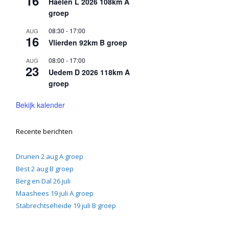
16
Haelen L 2026 108km A
groep
08:30
-
17:00
AUG
16
Vlierden 92km B groep
08:00
-
17:00
AUG
23
Uedem D 2026 118km A
groep
Bekijk kalender
Recente berichten
Drunen 2 aug A groep
Best 2 aug B groep
Berg en Dal 26 juli
Maashees 19 juli A groep
Stabrechtseheide 19 juli B groep