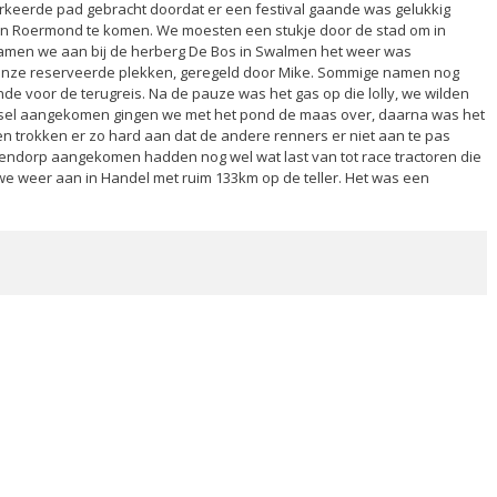
keerde pad gebracht doordat er een festival gaande was gelukkig
n Roermond te komen. We moesten een stukje door de stad om in
wamen we aan bij de herberg De Bos in Swalmen het weer was
p onze reserveerde plekken, geregeld door Mike. Sommige namen nog
nde voor de terugreis. Na de pauze was het gas op die lolly, we wilden
n Kessel aangekomen gingen we met het pond de maas over, daarna was het
 trokken er zo hard aan dat de andere renners er niet aan te pas
ndorp aangekomen hadden nog wel wat last van tot race tractoren die
 weer aan in Handel met ruim 133km op de teller. Het was een