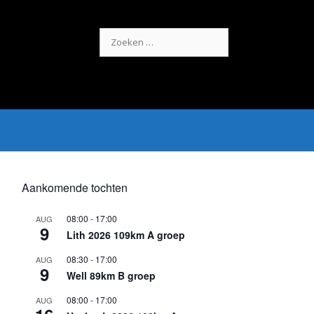
Zoek
naar:
Aankomende tochten
08:00
-
17:00
AUG
9
Lith 2026 109km A groep
08:30
-
17:00
AUG
9
Well 89km B groep
08:00
-
17:00
AUG