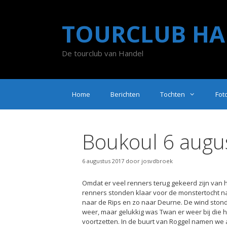
Ga
naar
TOURCLUB HA
de
inhoud
De tourclub van Handel
Home
Berichten
Tochten
Fot
Boukoul 6 augu
6 augustus 2017
door
josvdbroek
Omdat er veel renners terug gekeerd zijn van 
renners stonden klaar voor de monstertocht na
naar de Rips en zo naar Deurne. De wind sto
weer, maar gelukkig was Twan er weer bij die 
voortzetten. In de buurt van Roggel namen we a