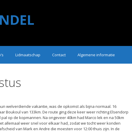
NDEL
o’s
Lidmaatschap
Contact
Algemene informatie
stus
hun welverdiende vakantie, was de opkomst als bijna normaal. 16
ar Boukoul van 133km. De route ging deze keer weer richting Elsendorp
nd pal op de kopmannen. Na ongeveer 40km had Marco lek en na 50km
het allemaal weer snel voor elkaar had, zodat we tocht weer konden
fscheid van Mark en Andre die moesten voor 12:00 thuis zijn. In de