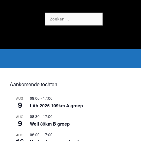
Zoek
naar:
Aankomende tochten
08:00
-
17:00
AUG
9
Lith 2026 109km A groep
08:30
-
17:00
AUG
9
Well 89km B groep
08:00
-
17:00
AUG