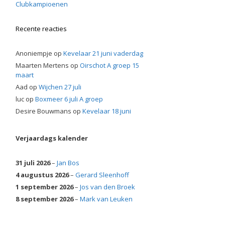
Clubkampioenen
Recente reacties
Anoniempje
op
Kevelaar 21 juni vaderdag
Maarten Mertens
op
Oirschot A groep 15
maart
Aad
op
Wijchen 27 juli
luc
op
Boxmeer 6 juli A groep
Desire Bouwmans
op
Kevelaar 18 juni
Verjaardags kalender
31 juli 2026
–
Jan Bos
4 augustus 2026
–
Gerard Sleenhoff
1 september 2026
–
Jos van den Broek
8 september 2026
–
Mark van Leuken