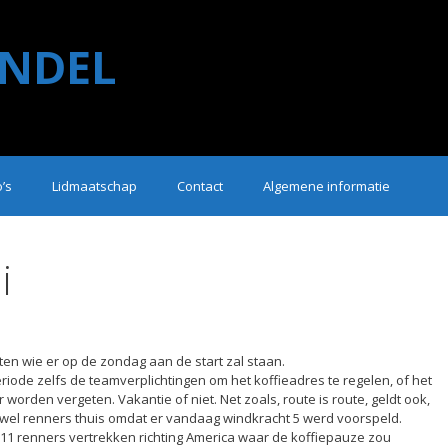
NDEL
o’s
Lidmaatschap
Contact
Algemene informatie
i
ten wie er op de zondag aan de start zal staan.
ode zelfs de teamverplichtingen om het koffieadres te regelen, of het
worden vergeten. Vakantie of niet. Net zoals, route is route, geldt ook,
 wel renners thuis omdat er vandaag windkracht 5 werd voorspeld.
11 renners vertrekken richting America waar de koffiepauze zou