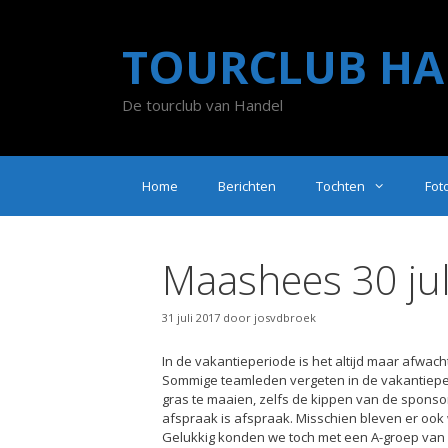
Ga
naar
TOURCLUB HA
de
inhoud
De tourclub van Handel
Home
Berichten
Tochten
Fot
Maashees 30 jul
31 juli 2017
door
josvdbroek
In de vakantieperiode is het altijd maar afwach
Sommige teamleden vergeten in de vakantieperi
gras te maaien, zelfs de kippen van de sponsor 
afspraak is afspraak. Misschien bleven er ook
Gelukkig konden we toch met een A-groep van 