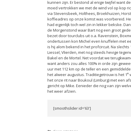
kunnen zijn. Er bestond al enige twijfel want 
moed vertrokken we met de wind vol op kop ri
via Stevensbeek, Holthees, Broekhuizen, Horst 
koffieadres op onze komst was voorbereid. Hela
had eigenlijk toch wel zin in lekker bekske. D
de Morgenstond waar Bart nog een groot gedee
bezet door tourclubs uit o.a. Ravenstein, Boxme
ondertussen kon Michel even knuffelen met ee
is hij alom bekend in het profcircuit. Na slechts
Liessel, Vlierden, met nog steeds hevige tegenw
Bakel en de Mortel. Net voordat we terugkwame
want anders zou alles 100% in orde zijn gewee
uur met 112 km op de teller en een gemiddelde
e
het alweer augustus. Traditiegetrouw is het 1
w
het onze rit naar Boukoul (Limburg) met een af
gericht op Mike. Eenieder die nog van zijn welv
het weer afzien.
[smoothslider id='63']
Categorieën