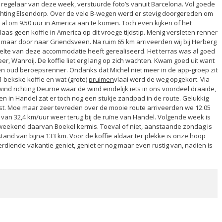
de regelaar van deze week, verstuurde foto’s vanuit Barcelona. Vol goede
chting Elsendorp. Over de vele B-wegen werd er stevig doorgereden om
al om 9.50 uur in America aan te komen. Toch even kijken of het
as geen koffie in America op dit vroege tijdstip. Menig versleten renner
an maar door naar Griendsveen. Na ruim 65 km arriveerden wij bij Herberg
lte van deze accommodatie heeft gerealiseerd. Het terras was al goed
er, Wanroij. De koffie liet erg lang op zich wachten. Kwam goed uit want
n oud beroepsrenner. Ondanks dat Michel niet meer in de app-groep zit
 1 bekske koffie en wat (grote)
pruimen
vlaai werd de weg opgekort. Via
ind richting Deurne waar de wind eindelijk iets in ons voordeel draaide,
n in Handel zat er toch nog een stukje zandpad in de route. Gelukkig
st. Moe maar zeer tevreden over de mooie route arriveerden we 12.05
 van 32,4 km/uur weer terug bij de ruïne van Handel. Volgende week is
eekend daarvan Boekel kermis. Toeval of niet, aanstaande zondag is
stand van bijna 133 km. Voor de koffie aldaar ter plekke is onze hoop
erdiende vakantie geniet, geniet er nog maar even rustig van, nadien is