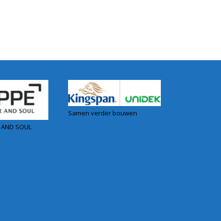
Samen verder bouwen
 AND SOUL