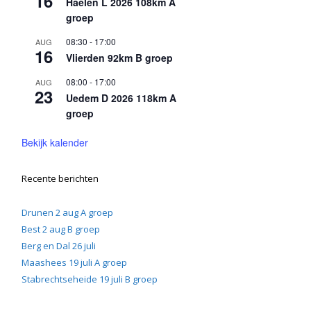
16
Haelen L 2026 108km A
groep
08:30
-
17:00
AUG
16
Vlierden 92km B groep
08:00
-
17:00
AUG
23
Uedem D 2026 118km A
groep
Bekijk kalender
Recente berichten
Drunen 2 aug A groep
Best 2 aug B groep
Berg en Dal 26 juli
Maashees 19 juli A groep
Stabrechtseheide 19 juli B groep