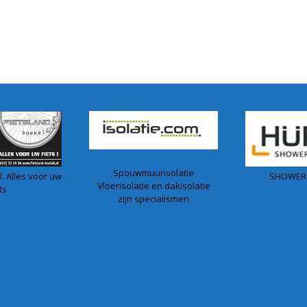
Spouwmuurisolatie
. Alles voor uw
SHOWER
Vloerisolatie en dakisolatie
ts
zijn specialismen