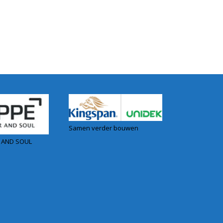
Samen verder bouwen
 AND SOUL