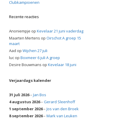
Clubkampioenen
Recente reacties
Anoniempje
op
Kevelaar 21 juni vaderdag
Maarten Mertens
op
Oirschot A groep 15
maart
Aad
op
Wijchen 27 juli
luc
op
Boxmeer 6 juli A groep
Desire Bouwmans
op
Kevelaar 18 juni
Verjaardags kalender
31 juli 2026
–
Jan Bos
4 augustus 2026
–
Gerard Sleenhoff
1 september 2026
–
Jos van den Broek
8 september 2026
–
Mark van Leuken