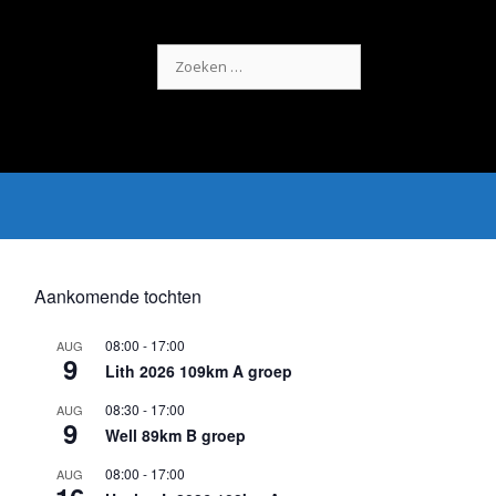
Zoek
naar:
Aankomende tochten
08:00
-
17:00
AUG
9
Lith 2026 109km A groep
08:30
-
17:00
AUG
9
Well 89km B groep
08:00
-
17:00
AUG