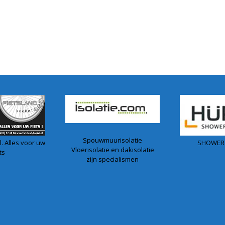
Spouwmuurisolatie
. Alles voor uw
SHOWER
Vloerisolatie en dakisolatie
ts
zijn specialismen