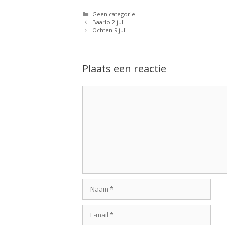
Categorieën
Geen categorie
Baarlo 2 juli
Ochten 9 juli
Plaats een reactie
Reactie
Naam
E-
mail