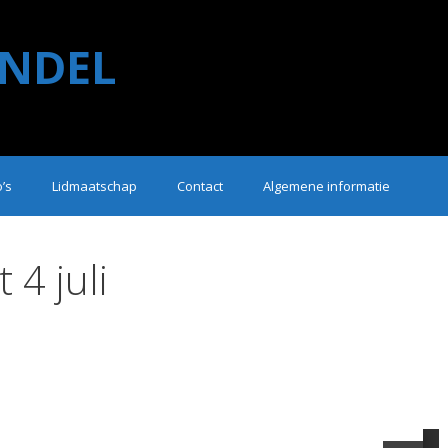
NDEL
o’s
Lidmaatschap
Contact
Algemene informatie
t 4 juli