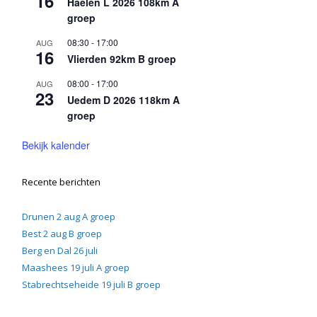
16
Haelen L 2026 108km A
groep
08:30
-
17:00
AUG
16
Vlierden 92km B groep
08:00
-
17:00
AUG
23
Uedem D 2026 118km A
groep
Bekijk kalender
Recente berichten
Drunen 2 aug A groep
Best 2 aug B groep
Berg en Dal 26 juli
Maashees 19 juli A groep
Stabrechtseheide 19 juli B groep