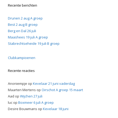
Recente berichten
Drunen 2 aug A groep
Best 2 aug B groep
Berg en Dal 26 juli
Maashees 19 juli A groep
Stabrechtseheide 19 juli B groep
Clubkampioenen
Recente reacties
Anoniempje
op
Kevelaar 21 juni vaderdag
Maarten Mertens
op
Oirschot A groep 15 maart
Aad
op
Wijchen 27 juli
luc
op
Boxmeer 6 juli A groep
Desire Bouwmans
op
Kevelaar 18 juni