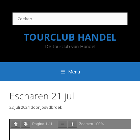
Ga
naar
de
Zoek
inhoud
naar:
TOURCLUB HANDEL
De tourclub van Handel
Menu
Escharen 21 juli
22 juli 2024
door
josvdbroek
Pagina
1
/
1
Zoomen
100%