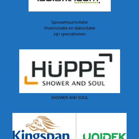
Spouwmuurisolatie
Vloerisolatie en dakisolatie
zijn specialismen
SHOWER AND SOUL