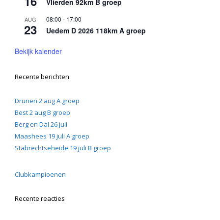
16
Vlierden 92km B groep
08:00
-
17:00
AUG
23
Uedem D 2026 118km A groep
Bekijk kalender
Recente berichten
Drunen 2 aug A groep
Best 2 aug B groep
Berg en Dal 26 juli
Maashees 19 juli A groep
Stabrechtseheide 19 juli B groep
Clubkampioenen
Recente reacties