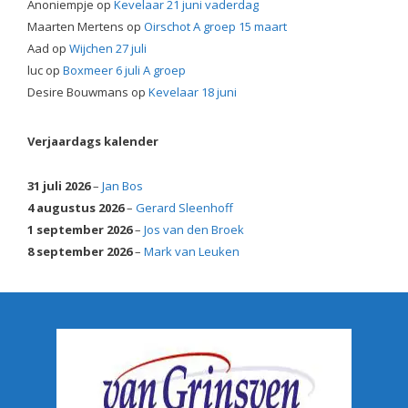
Anoniempje
op
Kevelaar 21 juni vaderdag
Maarten Mertens
op
Oirschot A groep 15 maart
Aad
op
Wijchen 27 juli
luc
op
Boxmeer 6 juli A groep
Desire Bouwmans
op
Kevelaar 18 juni
Verjaardags kalender
31 juli 2026
–
Jan Bos
4 augustus 2026
–
Gerard Sleenhoff
1 september 2026
–
Jos van den Broek
8 september 2026
–
Mark van Leuken