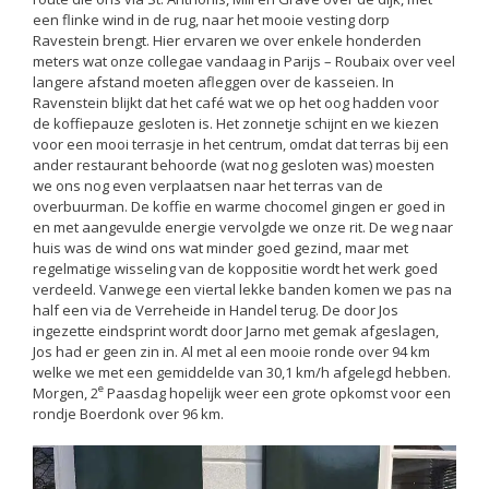
een flinke wind in de rug, naar het mooie vesting dorp
Ravestein brengt. Hier ervaren we over enkele honderden
meters wat onze collegae vandaag in Parijs – Roubaix over veel
langere afstand moeten afleggen over de kasseien. In
Ravenstein blijkt dat het café wat we op het oog hadden voor
de koffiepauze gesloten is. Het zonnetje schijnt en we kiezen
voor een mooi terrasje in het centrum, omdat dat terras bij een
ander restaurant behoorde (wat nog gesloten was) moesten
we ons nog even verplaatsen naar het terras van de
overbuurman. De koffie en warme chocomel gingen er goed in
en met aangevulde energie vervolgde we onze rit. De weg naar
huis was de wind ons wat minder goed gezind, maar met
regelmatige wisseling van de koppositie wordt het werk goed
verdeeld. Vanwege een viertal lekke banden komen we pas na
half een via de Verreheide in Handel terug. De door Jos
ingezette eindsprint wordt door Jarno met gemak afgeslagen,
Jos had er geen zin in. Al met al een mooie ronde over 94 km
welke we met een gemiddelde van 30,1 km/h afgelegd hebben.
e
Morgen, 2
Paasdag hopelijk weer een grote opkomst voor een
rondje Boerdonk over 96 km.