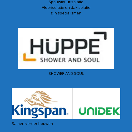
Spouwmuurisolatie
Vloerisolatie en dakisolatie
zijn specialismen
SHOWER AND SOUL
Samen verder bouwen