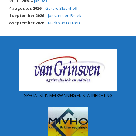
31 juli 2026
–
Jan Bos
4 augustus 2026
–
Gerard Sleenhoff
1 september 2026
–
Jos van den Broek
8 september 2026
–
Mark van Leuken
SPECIALIST IN MELKWINNING EN STALINRICHTING