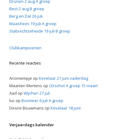
Drunen 2 aug A groep
Best 2 aug B groep
Berg en Dal 26 juli
Maashees 19 juli A groep
Stabrechtseheide 19 juli B groep
Clubkampioenen
Recente reacties
Anoniempje
op
Kevelaar 21 juni vaderdag
Maarten Mertens
op
Oirschot A groep 15 maart
Aad
op
Wijchen 27 juli
luc
op
Boxmeer 6 juli A groep
Desire Bouwmans
op
Kevelaar 18 juni
Verjaardags kalender