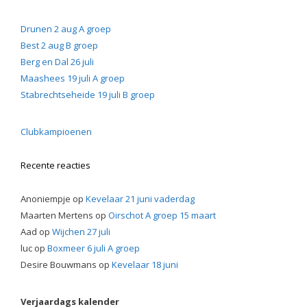
Drunen 2 aug A groep
Best 2 aug B groep
Berg en Dal 26 juli
Maashees 19 juli A groep
Stabrechtseheide 19 juli B groep
Clubkampioenen
Recente reacties
Anoniempje
op
Kevelaar 21 juni vaderdag
Maarten Mertens
op
Oirschot A groep 15 maart
Aad
op
Wijchen 27 juli
luc
op
Boxmeer 6 juli A groep
Desire Bouwmans
op
Kevelaar 18 juni
Verjaardags kalender