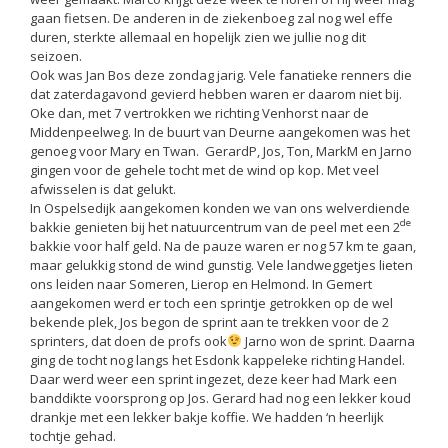
gaan fietsen. De anderen in de ziekenboeg zal nog wel effe
duren, sterkte allemaal en hopelijk zien we jullie nog dit
seizoen.
Ook was Jan Bos deze zondag jarig. Vele fanatieke renners die
dat zaterdagavond gevierd hebben waren er daarom niet bij.
Oke dan, met 7 vertrokken we richting Venhorst naar de
Middenpeelweg. In de buurt van Deurne aangekomen was het
genoeg voor Mary en Twan. GerardP, Jos, Ton, MarkM en Jarno
gingen voor de gehele tocht met de wind op kop. Met veel
afwisselen is dat gelukt.
In Ospelsedijk aangekomen konden we van ons welverdiende
de
bakkie genieten bij het natuurcentrum van de peel met een 2
bakkie voor half geld. Na de pauze waren er nog 57 km te gaan,
maar gelukkig stond de wind gunstig. Vele landweggetjes lieten
ons leiden naar Someren, Lierop en Helmond. In Gemert
aangekomen werd er toch een sprintje getrokken op de wel
bekende plek, Jos begon de sprint aan te trekken voor de 2
sprinters, dat doen de profs ook
Jarno won de sprint. Daarna
ging de tocht nog langs het Esdonk kappeleke richting Handel.
Daar werd weer een sprint ingezet, deze keer had Mark een
banddikte voorsprong op Jos. Gerard had nog een lekker koud
drankje met een lekker bakje koffie. We hadden ‘n heerlijk
tochtje gehad.