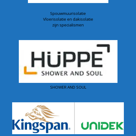
Spouwmuurisolatie
Vloerisolatie en dakisolatie
zijn specialismen
SHOWER AND SOUL