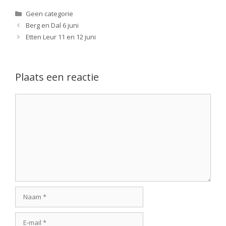
Categorieën
Geen categorie
Berg en Dal 6 juni
Etten Leur 11 en 12 juni
Plaats een reactie
Reactie
Naam
E-
mail