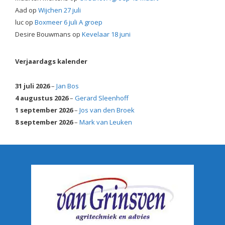
Aad
op
Wijchen 27 juli
luc
op
Boxmeer 6 juli A groep
Desire Bouwmans
op
Kevelaar 18 juni
Verjaardags kalender
31 juli 2026
–
Jan Bos
4 augustus 2026
–
Gerard Sleenhoff
1 september 2026
–
Jos van den Broek
8 september 2026
–
Mark van Leuken