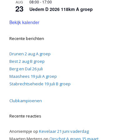
08:00
-
17:00
AUG
23
Uedem D 2026 118km A groep
Bekijk kalender
Recente berichten
Drunen 2 aug A groep
Best 2 aug B groep
Berg en Dal 26 juli
Maashees 19 juli A groep
Stabrechtseheide 19 juli B groep
Clubkampioenen
Recente reacties
Anoniempje
op
Kevelaar 21 juni vaderdag
Maarten Mertens
op
Oirschot A groep 15 maart