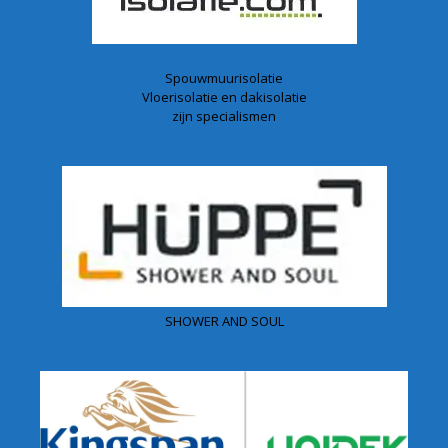
Spouwmuurisolatie
Vloerisolatie en dakisolatie
zijn specialismen
SHOWER AND SOUL