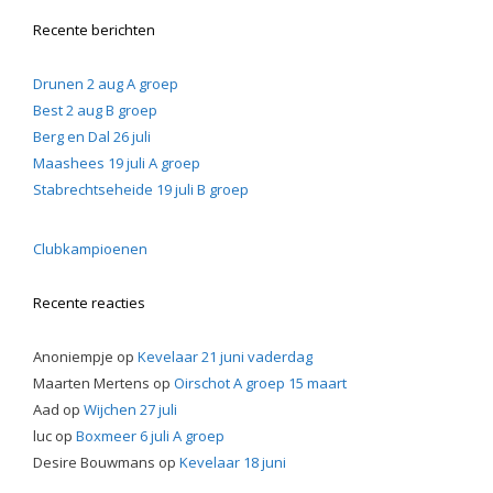
Recente berichten
Drunen 2 aug A groep
Best 2 aug B groep
Berg en Dal 26 juli
Maashees 19 juli A groep
Stabrechtseheide 19 juli B groep
Clubkampioenen
Recente reacties
Anoniempje
op
Kevelaar 21 juni vaderdag
Maarten Mertens
op
Oirschot A groep 15 maart
Aad
op
Wijchen 27 juli
luc
op
Boxmeer 6 juli A groep
Desire Bouwmans
op
Kevelaar 18 juni