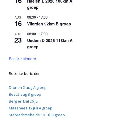
16
Haelen L 2026 108km A
groep
08:30
-
17:00
AUG
16
Vlierden 92km B groep
08:00
-
17:00
AUG
23
Uedem D 2026 118km A
groep
Bekijk kalender
Recente berichten
Drunen 2 aug A groep
Best 2 aug B groep
Berg en Dal 26 juli
Maashees 19 juli A groep
Stabrechtseheide 19 juli B groep