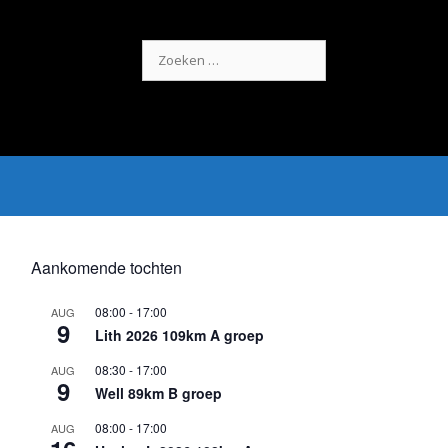
Zoek
naar:
Aankomende tochten
08:00
-
17:00
AUG
9
Lith 2026 109km A groep
08:30
-
17:00
AUG
9
Well 89km B groep
08:00
-
17:00
AUG