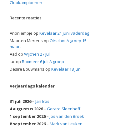
Clubkampioenen
Recente reacties
Anoniempje
op
Kevelaar 21 juni vaderdag
Maarten Mertens
op
Oirschot A groep 15
maart
Aad
op
Wijchen 27 juli
luc
op
Boxmeer 6 juli A groep
Desire Bouwmans
op
Kevelaar 18 juni
Verjaardags kalender
31 juli 2026
–
Jan Bos
4 augustus 2026
–
Gerard Sleenhoff
1 september 2026
–
Jos van den Broek
8 september 2026
–
Mark van Leuken