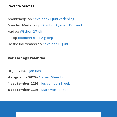
Recente reacties
Anoniempje
op
Kevelaar 21 juni vaderdag
Maarten Mertens
op
Oirschot A groep 15 maart
Aad
op
Wijchen 27 juli
luc
op
Boxmeer 6 juli A groep
Desire Bouwmans
op
Kevelaar 18 juni
Verjaardags kalender
31 juli 2026
–
Jan Bos
4 augustus 2026
–
Gerard Sleenhoff
1 september 2026
–
Jos van den Broek
8 september 2026
–
Mark van Leuken