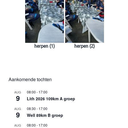
herpen (1)
herpen (2)
Aankomende tochten
08:00
-
17:00
AUG
9
Lith 2026 109km A groep
08:30
-
17:00
AUG
9
Well 89km B groep
08:00
-
17:00
AUG