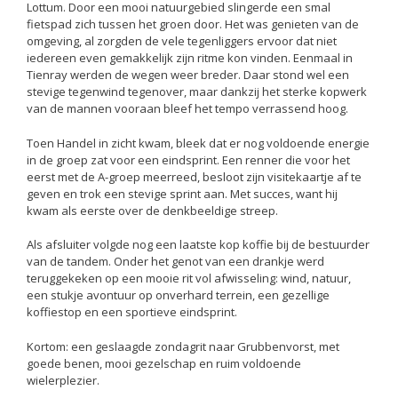
Lottum. Door een mooi natuurgebied slingerde een smal
fietspad zich tussen het groen door. Het was genieten van de
omgeving, al zorgden de vele tegenliggers ervoor dat niet
iedereen even gemakkelijk zijn ritme kon vinden. Eenmaal in
Tienray werden de wegen weer breder. Daar stond wel een
stevige tegenwind tegenover, maar dankzij het sterke kopwerk
van de mannen vooraan bleef het tempo verrassend hoog.
Toen Handel in zicht kwam, bleek dat er nog voldoende energie
in de groep zat voor een eindsprint. Een renner die voor het
eerst met de A-groep meerreed, besloot zijn visitekaartje af te
geven en trok een stevige sprint aan. Met succes, want hij
kwam als eerste over de denkbeeldige streep.
Als afsluiter volgde nog een laatste kop koffie bij de bestuurder
van de tandem. Onder het genot van een drankje werd
teruggekeken op een mooie rit vol afwisseling: wind, natuur,
een stukje avontuur op onverhard terrein, een gezellige
koffiestop en een sportieve eindsprint.
Kortom: een geslaagde zondagrit naar Grubbenvorst, met
goede benen, mooi gezelschap en ruim voldoende
wielerplezier.