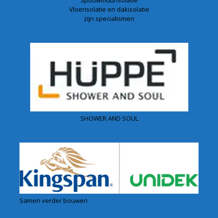
Vloerisolatie en dakisolatie
zijn specialismen
SHOWER AND SOUL
Samen verder bouwen