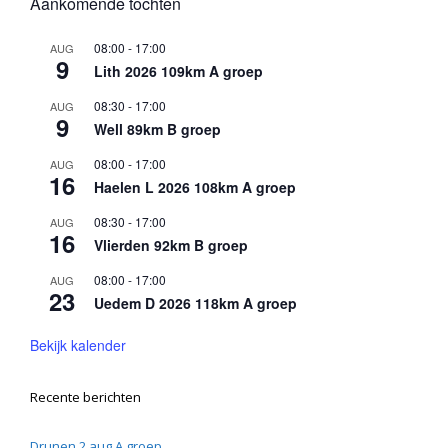
Aankomende tochten
08:00
-
17:00
AUG
9
Lith 2026 109km A groep
08:30
-
17:00
AUG
9
Well 89km B groep
08:00
-
17:00
AUG
16
Haelen L 2026 108km A groep
08:30
-
17:00
AUG
16
Vlierden 92km B groep
08:00
-
17:00
AUG
23
Uedem D 2026 118km A groep
Bekijk kalender
Recente berichten
Drunen 2 aug A groep