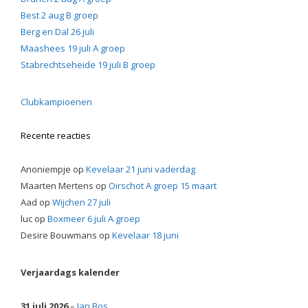
Best 2 aug B groep
Berg en Dal 26 juli
Maashees 19 juli A groep
Stabrechtseheide 19 juli B groep
Clubkampioenen
Recente reacties
Anoniempje
op
Kevelaar 21 juni vaderdag
Maarten Mertens
op
Oirschot A groep 15 maart
Aad
op
Wijchen 27 juli
luc
op
Boxmeer 6 juli A groep
Desire Bouwmans
op
Kevelaar 18 juni
Verjaardags kalender
31 juli 2026
–
Jan Bos