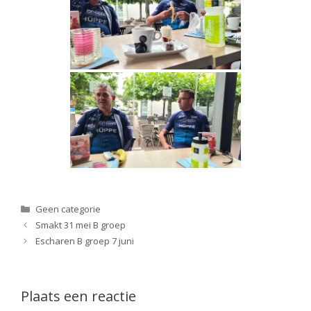
Categorieën
Geen categorie
Smakt 31 mei B groep
Escharen B groep 7 juni
Plaats een reactie