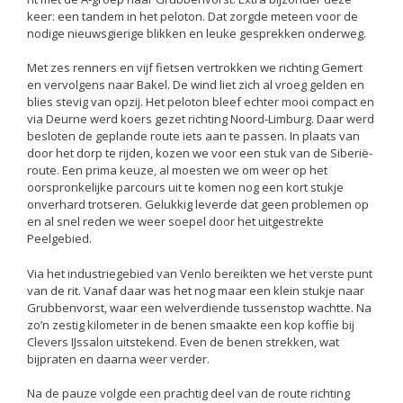
keer: een tandem in het peloton. Dat zorgde meteen voor de
nodige nieuwsgierige blikken en leuke gesprekken onderweg.
Met zes renners en vijf fietsen vertrokken we richting Gemert
en vervolgens naar Bakel. De wind liet zich al vroeg gelden en
blies stevig van opzij. Het peloton bleef echter mooi compact en
via Deurne werd koers gezet richting Noord-Limburg. Daar werd
besloten de geplande route iets aan te passen. In plaats van
door het dorp te rijden, kozen we voor een stuk van de Siberië-
route. Een prima keuze, al moesten we om weer op het
oorspronkelijke parcours uit te komen nog een kort stukje
onverhard trotseren. Gelukkig leverde dat geen problemen op
en al snel reden we weer soepel door het uitgestrekte
Peelgebied.
Via het industriegebied van Venlo bereikten we het verste punt
van de rit. Vanaf daar was het nog maar een klein stukje naar
Grubbenvorst, waar een welverdiende tussenstop wachtte. Na
zo’n zestig kilometer in de benen smaakte een kop koffie bij
Clevers IJssalon uitstekend. Even de benen strekken, wat
bijpraten en daarna weer verder.
Na de pauze volgde een prachtig deel van de route richting