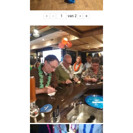
«
‹
van
2
›
»