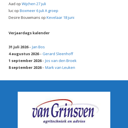
Aad
op
Wijchen 27 juli
luc
op
Boxmeer 6 juli A groep
Desire Bouwmans
op
Kevelaar 18 juni
Verjaardags kalender
31 juli 2026
–
Jan Bos
4 augustus 2026
–
Gerard Sleenhoff
1 september 2026
–
Jos van den Broek
8 september 2026
–
Mark van Leuken