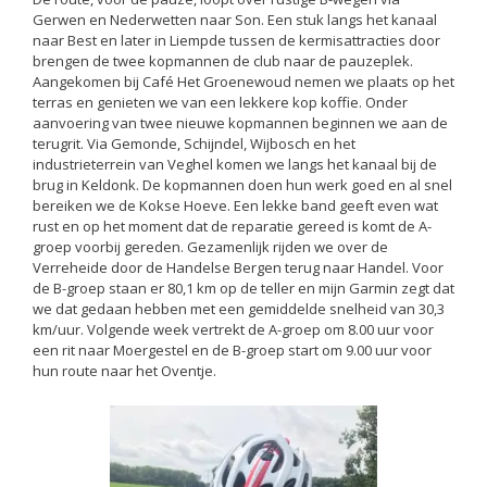
Gerwen en Nederwetten naar Son. Een stuk langs het kanaal
naar Best en later in Liempde tussen de kermisattracties door
brengen de twee kopmannen de club naar de pauzeplek.
Aangekomen bij Café Het Groenewoud nemen we plaats op het
terras en genieten we van een lekkere kop koffie. Onder
aanvoering van twee nieuwe kopmannen beginnen we aan de
terugrit. Via Gemonde, Schijndel, Wijbosch en het
industrieterrein van Veghel komen we langs het kanaal bij de
brug in Keldonk. De kopmannen doen hun werk goed en al snel
bereiken we de Kokse Hoeve. Een lekke band geeft even wat
rust en op het moment dat de reparatie gereed is komt de A-
groep voorbij gereden. Gezamenlijk rijden we over de
Verreheide door de Handelse Bergen terug naar Handel. Voor
de B-groep staan er 80,1 km op de teller en mijn Garmin zegt dat
we dat gedaan hebben met een gemiddelde snelheid van 30,3
km/uur. Volgende week vertrekt de A-groep om 8.00 uur voor
een rit naar Moergestel en de B-groep start om 9.00 uur voor
hun route naar het Oventje.