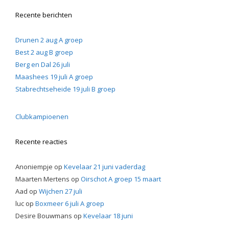
Recente berichten
Drunen 2 aug A groep
Best 2 aug B groep
Berg en Dal 26 juli
Maashees 19 juli A groep
Stabrechtseheide 19 juli B groep
Clubkampioenen
Recente reacties
Anoniempje
op
Kevelaar 21 juni vaderdag
Maarten Mertens
op
Oirschot A groep 15 maart
Aad
op
Wijchen 27 juli
luc
op
Boxmeer 6 juli A groep
Desire Bouwmans
op
Kevelaar 18 juni