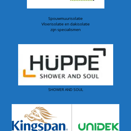
Spouwmuurisolatie
Vloerisolatie en dakisolatie
zijn specialismen
SHOWER AND SOUL