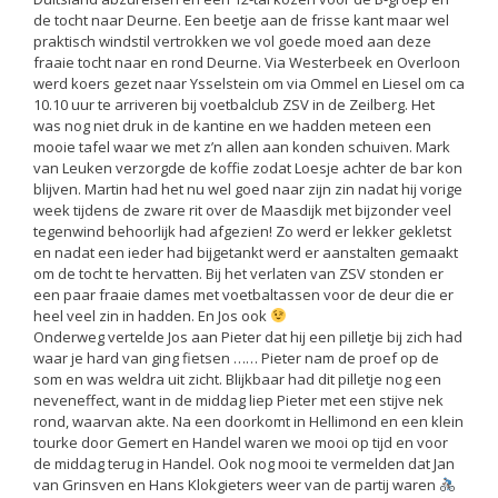
de tocht naar Deurne. Een beetje aan de frisse kant maar wel
praktisch windstil vertrokken we vol goede moed aan deze
fraaie tocht naar en rond Deurne. Via Westerbeek en Overloon
werd koers gezet naar Ysselstein om via Ommel en Liesel om ca
10.10 uur te arriveren bij voetbalclub ZSV in de Zeilberg. Het
was nog niet druk in de kantine en we hadden meteen een
mooie tafel waar we met z’n allen aan konden schuiven. Mark
van Leuken verzorgde de koffie zodat Loesje achter de bar kon
blijven. Martin had het nu wel goed naar zijn zin nadat hij vorige
week tijdens de zware rit over de Maasdijk met bijzonder veel
tegenwind behoorlijk had afgezien! Zo werd er lekker gekletst
en nadat een ieder had bijgetankt werd er aanstalten gemaakt
om de tocht te hervatten. Bij het verlaten van ZSV stonden er
een paar fraaie dames met voetbaltassen voor de deur die er
heel veel zin in hadden. En Jos ook
Onderweg vertelde Jos aan Pieter dat hij een pilletje bij zich had
waar je hard van ging fietsen …… Pieter nam de proef op de
som en was weldra uit zicht. Blijkbaar had dit pilletje nog een
neveneffect, want in de middag liep Pieter met een stijve nek
rond, waarvan akte. Na een doorkomt in Hellimond en een klein
tourke door Gemert en Handel waren we mooi op tijd en voor
de middag terug in Handel. Ook nog mooi te vermelden dat Jan
van Grinsven en Hans Klokgieters weer van de partij waren