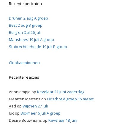
Recente berichten
Drunen 2 aug A groep
Best 2 aug B groep
Berg en Dal 26 juli
Maashees 19 juli A groep
Stabrechtseheide 19 juli B groep
Clubkampioenen
Recente reacties
Anoniempje
op
Kevelaar 21 juni vaderdag
Maarten Mertens
op
Oirschot A groep 15 maart
Aad
op
Wijchen 27 juli
luc
op
Boxmeer 6 juli A groep
Desire Bouwmans
op
Kevelaar 18 juni