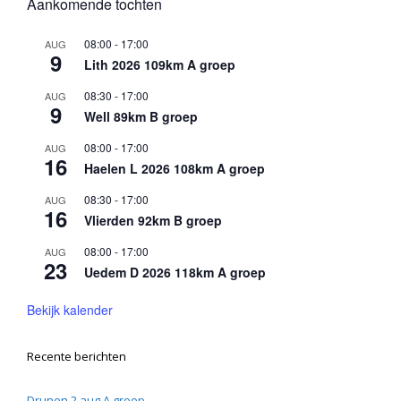
Aankomende tochten
08:00
-
17:00
AUG
9
Lith 2026 109km A groep
08:30
-
17:00
AUG
9
Well 89km B groep
08:00
-
17:00
AUG
16
Haelen L 2026 108km A groep
08:30
-
17:00
AUG
16
Vlierden 92km B groep
08:00
-
17:00
AUG
23
Uedem D 2026 118km A groep
Bekijk kalender
Recente berichten
Drunen 2 aug A groep