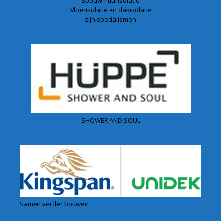
Spouwmuurisolatie
Vloerisolatie en dakisolatie
zijn specialismen
SHOWER AND SOUL
Samen verder bouwen