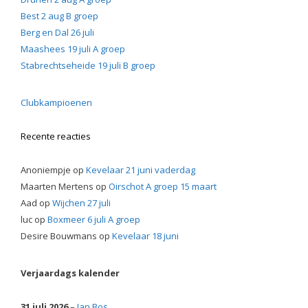
Best 2 aug B groep
Berg en Dal 26 juli
Maashees 19 juli A groep
Stabrechtseheide 19 juli B groep
Clubkampioenen
Recente reacties
Anoniempje
op
Kevelaar 21 juni vaderdag
Maarten Mertens
op
Oirschot A groep 15 maart
Aad
op
Wijchen 27 juli
luc
op
Boxmeer 6 juli A groep
Desire Bouwmans
op
Kevelaar 18 juni
Verjaardags kalender
31 juli 2026
–
Jan Bos