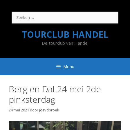
Ga
naar
de
Zoek
inhoud
naar:
TOURCLUB HANDEL
De tourclub van Handel
Menu
Berg en Dal 24 mei 2de
pinksterdag
24 mei 2021
door
josvdbroek