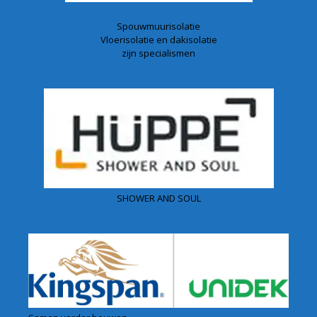
Spouwmuurisolatie
Vloerisolatie en dakisolatie
zijn specialismen
SHOWER AND SOUL