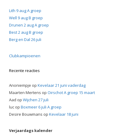
Lith 9 aug A groep
Well 9 aug B groep
Drunen 2 aug A groep
Best 2 aug B groep
Berg en Dal 26 juli
Clubkampioenen
Recente reacties
Anoniempje
op
Kevelaar 21 juni vaderdag
Maarten Mertens
op
Oirschot A groep 15 maart
Aad
op
Wijchen 27 juli
luc
op
Boxmeer 6 juli A groep
Desire Bouwmans
op
Kevelaar 18 juni
Verjaardags kalender