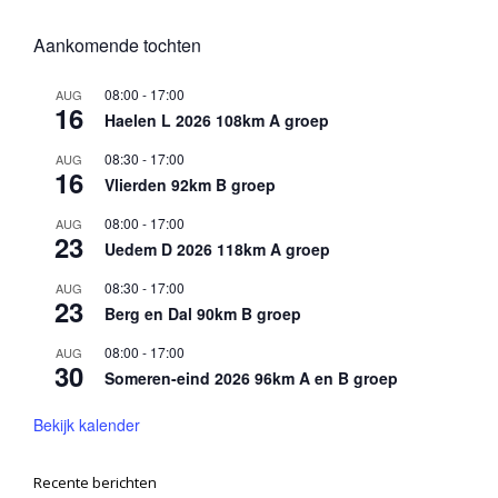
Aankomende tochten
08:00
-
17:00
AUG
16
Haelen L 2026 108km A groep
08:30
-
17:00
AUG
16
Vlierden 92km B groep
08:00
-
17:00
AUG
23
Uedem D 2026 118km A groep
08:30
-
17:00
AUG
23
Berg en Dal 90km B groep
08:00
-
17:00
AUG
30
Someren-eind 2026 96km A en B groep
Bekijk kalender
Recente berichten