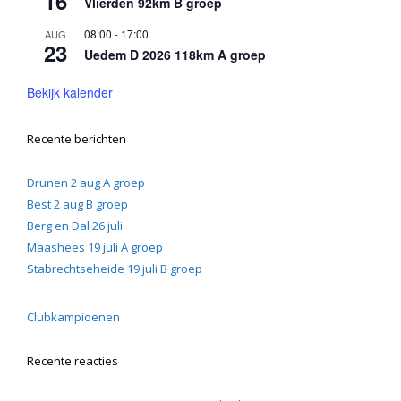
16
Vlierden 92km B groep
08:00
-
17:00
AUG
23
Uedem D 2026 118km A groep
Bekijk kalender
Recente berichten
Drunen 2 aug A groep
Best 2 aug B groep
Berg en Dal 26 juli
Maashees 19 juli A groep
Stabrechtseheide 19 juli B groep
Clubkampioenen
Recente reacties