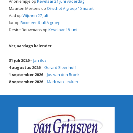
Anoniempje
op
Kevelaar 21 juni vaderdag
Maarten Mertens
op
Oirschot A groep 15 maart
Aad
op
Wijchen 27 juli
luc
op
Boxmeer 6 juli A groep
Desire Bouwmans
op
Kevelaar 18 juni
Verjaardags kalender
31 juli 2026
–
Jan Bos
4 augustus 2026
–
Gerard Sleenhoff
1 september 2026
–
Jos van den Broek
8 september 2026
–
Mark van Leuken