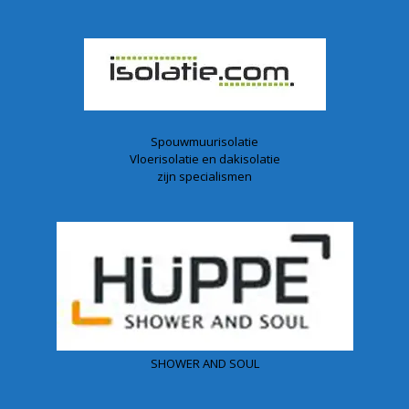
Spouwmuurisolatie
Vloerisolatie en dakisolatie
zijn specialismen
SHOWER AND SOUL