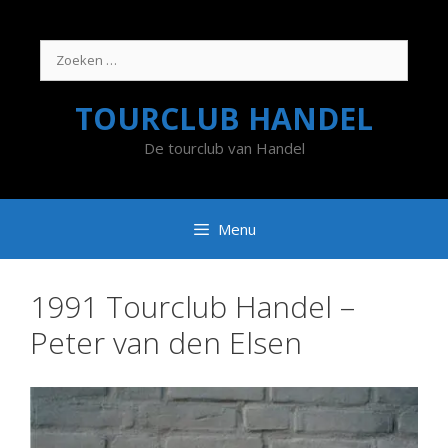
Ga
naar
de
Zoek
inhoud
naar:
TOURCLUB HANDEL
De tourclub van Handel
Menu
1991 Tourclub Handel –
Peter van den Elsen