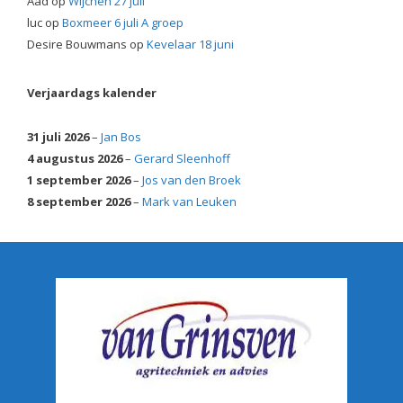
Aad
op
Wijchen 27 juli
luc
op
Boxmeer 6 juli A groep
Desire Bouwmans
op
Kevelaar 18 juni
Verjaardags kalender
31 juli 2026
–
Jan Bos
4 augustus 2026
–
Gerard Sleenhoff
1 september 2026
–
Jos van den Broek
8 september 2026
–
Mark van Leuken