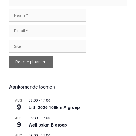
Naam
E-
mail
Site
Aankomende tochten
08:00
-
17:00
AUG
9
Lith 2026 109km A groep
08:30
-
17:00
AUG
9
Well 89km B groep
08:00
-
17:00
AUG