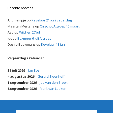
Recente reacties
Anoniempje
op
Kevelaar 21 juni vaderdag
Maarten Mertens
op
Oirschot A groep 15 maart
Aad
op
Wijchen 27 juli
luc
op
Boxmeer 6 juli A groep
Desire Bouwmans
op
Kevelaar 18 juni
Verjaardags kalender
31 juli 2026
–
Jan Bos
4 augustus 2026
–
Gerard Sleenhoff
1 september 2026
–
Jos van den Broek
8 september 2026
–
Mark van Leuken