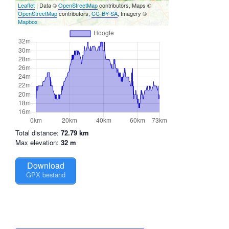
Leaflet
| Data ©
OpenStreetMap
contributors, Maps ©
OpenStreetMap
contributors,
CC-BY-SA
, Imagery ©
Mapbox
Total distance:
72.79 km
Max elevation:
32 m
Download
GPX bestand