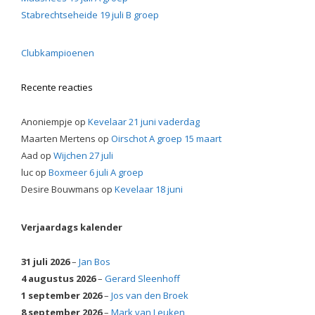
Stabrechtseheide 19 juli B groep
Clubkampioenen
Recente reacties
Anoniempje
op
Kevelaar 21 juni vaderdag
Maarten Mertens
op
Oirschot A groep 15 maart
Aad
op
Wijchen 27 juli
luc
op
Boxmeer 6 juli A groep
Desire Bouwmans
op
Kevelaar 18 juni
Verjaardags kalender
31 juli 2026
–
Jan Bos
4 augustus 2026
–
Gerard Sleenhoff
1 september 2026
–
Jos van den Broek
8 september 2026
–
Mark van Leuken