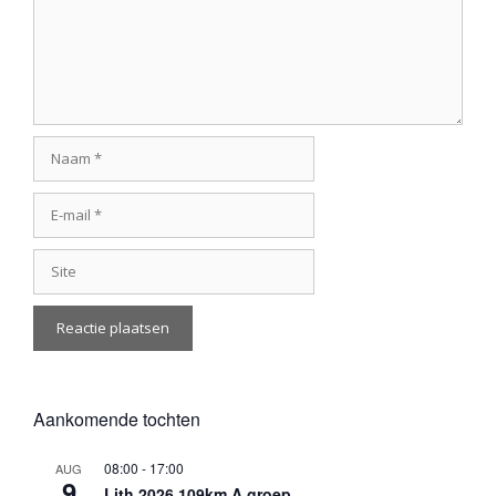
Naam
E-
mail
Site
Aankomende tochten
08:00
-
17:00
AUG
9
Lith 2026 109km A groep