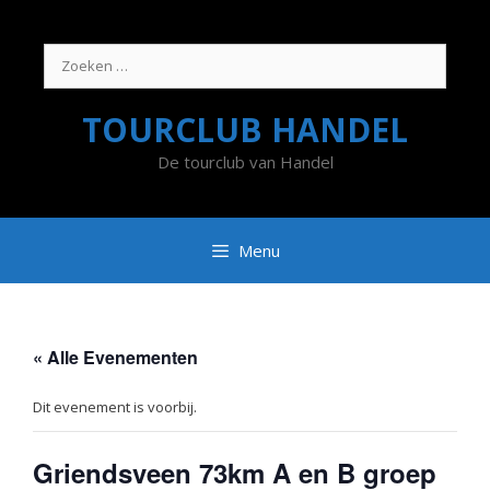
Ga
naar
de
Zoek
inhoud
naar:
TOURCLUB HANDEL
De tourclub van Handel
Menu
« Alle Evenementen
Dit evenement is voorbij.
Griendsveen 73km A en B groep