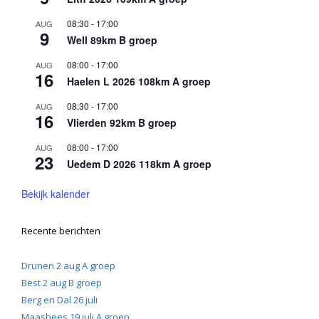
08:30
-
17:00
AUG
9
Well 89km B groep
08:00
-
17:00
AUG
16
Haelen L 2026 108km A groep
08:30
-
17:00
AUG
16
Vlierden 92km B groep
08:00
-
17:00
AUG
23
Uedem D 2026 118km A groep
Bekijk kalender
Recente berichten
Drunen 2 aug A groep
Best 2 aug B groep
Berg en Dal 26 juli
Maashees 19 juli A groep