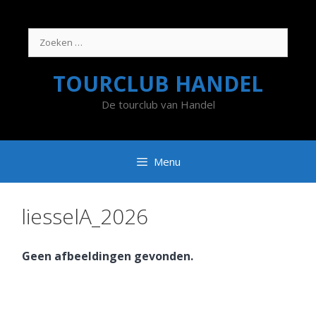
Ga
naar
de
Zoek
inhoud
naar:
TOURCLUB HANDEL
De tourclub van Handel
Menu
liesselA_2026
Geen afbeeldingen gevonden.