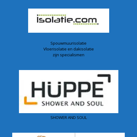
Spouwmuurisolatie
Vloerisolatie en dakisolatie
zijn specialismen
SHOWER AND SOUL