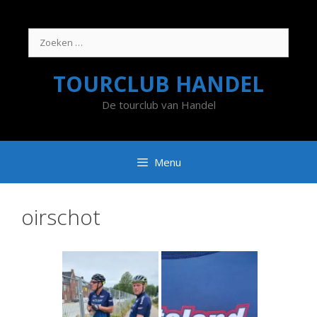
Ga
naar
de
Zoek
inhoud
naar:
TOURCLUB HANDEL
De tourclub van Handel
Menu
oirschot