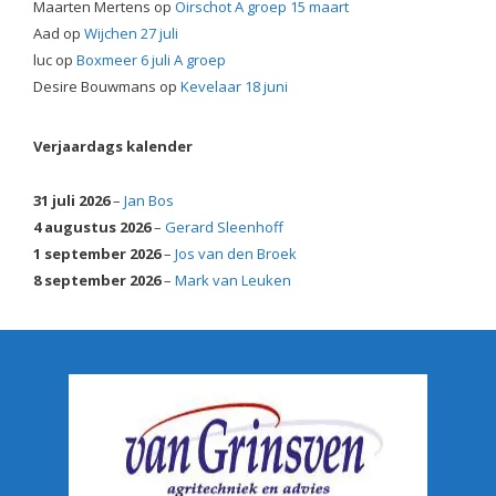
Maarten Mertens
op
Oirschot A groep 15 maart
Aad
op
Wijchen 27 juli
luc
op
Boxmeer 6 juli A groep
Desire Bouwmans
op
Kevelaar 18 juni
Verjaardags kalender
31 juli 2026
–
Jan Bos
4 augustus 2026
–
Gerard Sleenhoff
1 september 2026
–
Jos van den Broek
8 september 2026
–
Mark van Leuken