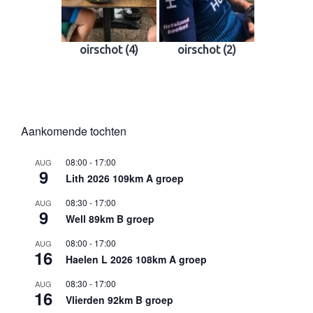
oirschot (4)
oirschot (2)
Aankomende tochten
08:00
-
17:00
AUG
9
Lith 2026 109km A groep
08:30
-
17:00
AUG
9
Well 89km B groep
08:00
-
17:00
AUG
16
Haelen L 2026 108km A groep
08:30
-
17:00
AUG
16
Vlierden 92km B groep