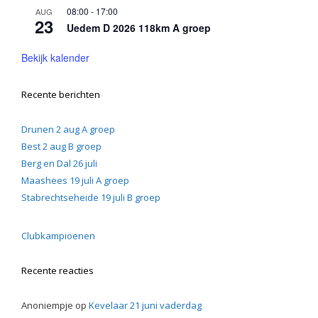
08:00
-
17:00
AUG
23
Uedem D 2026 118km A groep
Bekijk kalender
Recente berichten
Drunen 2 aug A groep
Best 2 aug B groep
Berg en Dal 26 juli
Maashees 19 juli A groep
Stabrechtseheide 19 juli B groep
Clubkampioenen
Recente reacties
Anoniempje
op
Kevelaar 21 juni vaderdag