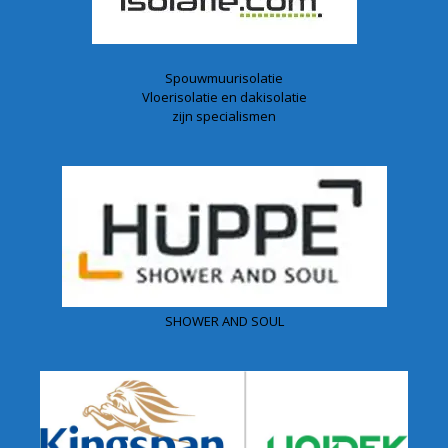
Spouwmuurisolatie
Vloerisolatie en dakisolatie
zijn specialismen
SHOWER AND SOUL