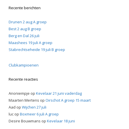
Recente berichten
Drunen 2 aug A groep
Best 2 aug B groep
Berg en Dal 26 juli
Maashees 19 juli A groep
Stabrechtseheide 19 juli B groep
Clubkampioenen
Recente reacties
Anoniempje
op
Kevelaar 21 juni vaderdag
Maarten Mertens
op
Oirschot A groep 15 maart
Aad
op
Wijchen 27 juli
luc
op
Boxmeer 6 juli A groep
Desire Bouwmans
op
Kevelaar 18 juni