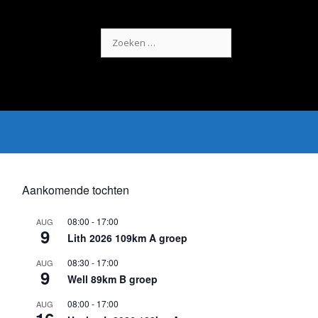
Zoek
naar:
Aankomende tochten
08:00
-
17:00
AUG
9
Lith 2026 109km A groep
08:30
-
17:00
AUG
9
Well 89km B groep
08:00
-
17:00
AUG