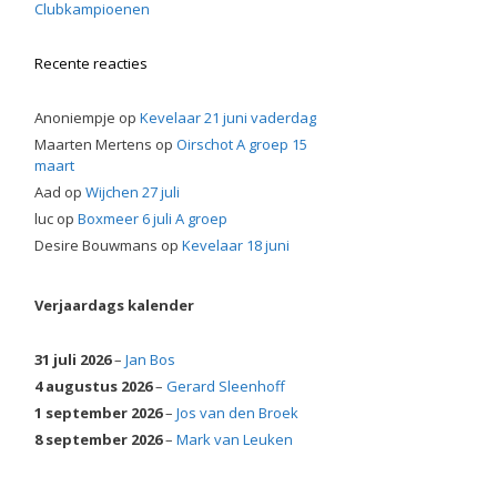
Clubkampioenen
Recente reacties
Anoniempje
op
Kevelaar 21 juni vaderdag
Maarten Mertens
op
Oirschot A groep 15
maart
Aad
op
Wijchen 27 juli
luc
op
Boxmeer 6 juli A groep
Desire Bouwmans
op
Kevelaar 18 juni
Verjaardags kalender
31 juli 2026
–
Jan Bos
4 augustus 2026
–
Gerard Sleenhoff
1 september 2026
–
Jos van den Broek
8 september 2026
–
Mark van Leuken