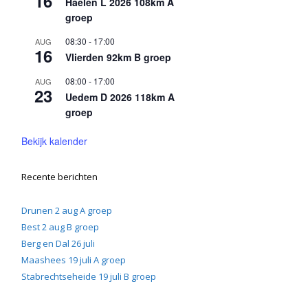
16
Haelen L 2026 108km A
groep
08:30
-
17:00
AUG
16
Vlierden 92km B groep
08:00
-
17:00
AUG
23
Uedem D 2026 118km A
groep
Bekijk kalender
Recente berichten
Drunen 2 aug A groep
Best 2 aug B groep
Berg en Dal 26 juli
Maashees 19 juli A groep
Stabrechtseheide 19 juli B groep