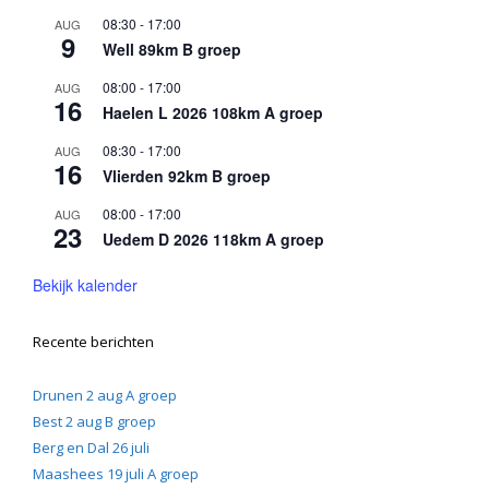
08:30
-
17:00
AUG
9
Well 89km B groep
08:00
-
17:00
AUG
16
Haelen L 2026 108km A groep
08:30
-
17:00
AUG
16
Vlierden 92km B groep
08:00
-
17:00
AUG
23
Uedem D 2026 118km A groep
Bekijk kalender
Recente berichten
Drunen 2 aug A groep
Best 2 aug B groep
Berg en Dal 26 juli
Maashees 19 juli A groep