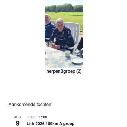
herpenBgroep (2)
Aankomende tochten
08:00
-
17:00
AUG
9
Lith 2026 109km A groep