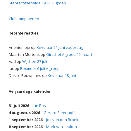
Stabrechtseheide 19 juli B groep
Clubkampioenen
Recente reacties
Anoniempje
op
Kevelaar 21 juni vaderdag
Maarten Mertens
op
Oirschot A groep 15 maart
Aad
op
Wijchen 27 juli
luc
op
Boxmeer 6 juli A groep
Desire Bouwmans
op
Kevelaar 18 juni
Verjaardags kalender
31 juli 2026
–
Jan Bos
4 augustus 2026
–
Gerard Sleenhoff
1 september 2026
–
Jos van den Broek
8 september 2026
–
Mark van Leuken