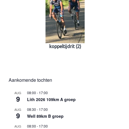
koppeltijdrit (2)
Aankomende tochten
08:00
-
17:00
AUG
9
Lith 2026 109km A groep
08:30
-
17:00
AUG
9
Well 89km B groep
08:00
-
17:00
AUG