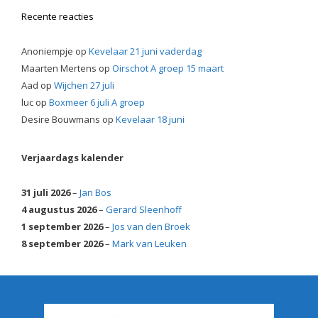
Recente reacties
Anoniempje
op
Kevelaar 21 juni vaderdag
Maarten Mertens
op
Oirschot A groep 15 maart
Aad
op
Wijchen 27 juli
luc
op
Boxmeer 6 juli A groep
Desire Bouwmans
op
Kevelaar 18 juni
Verjaardags kalender
31 juli 2026
–
Jan Bos
4 augustus 2026
–
Gerard Sleenhoff
1 september 2026
–
Jos van den Broek
8 september 2026
–
Mark van Leuken